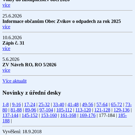
více
25.6.2026
Informace občanům Obec Zvíkov o odpadech za rok 2025
více
10.6.2026
Zápis č. 31
více
5.6.2026
ZV Návrh RO, RO 5/2026
více
Více aktualit
Novinky z úřední desky
1-8
|
9-16
|
17-24
|
25-32
|
33-40
|
41-48
|
49-56
|
57-64
|
65-72
|
73-
80
|
81-88
|
89-96
|
97-104
|
105-112
|
113-120
|
121-128
|
129-136
|
137-144
|
145-152
|
153-160
|
161-168
|
169-176
|
177-184
|
185-
188
|
Vyvěšení:
18.9.2018