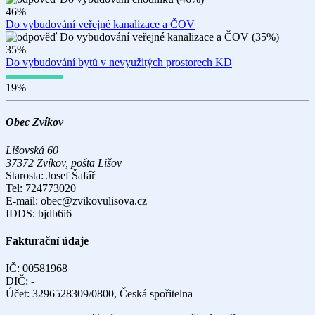
46%
Do vybudování veřejné kanalizace a ČOV
35%
Do vybudování bytů v nevyužitých prostorech KD
19%
Obec Zvíkov
Lišovská 60
37372 Zvíkov, pošta Lišov
Starosta: Josef Šafář
Tel: 724773020
E-mail: obec@zvikovulisova.cz
IDDS: bjdb6i6
Fakturační údaje
IČ: 00581968
DIČ: -
Účet: 3296528309/0800, Česká spořitelna