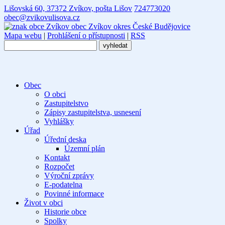
Lišovská 60, 37372 Zvíkov, pošta Lišov
724773020
obec@zvikovulisova.cz
obec
Zvíkov
okres České Budějovice
Mapa webu
|
Prohlášení o přístupnosti
|
RSS
Obec
O obci
Zastupitelstvo
Zápisy zastupitelstva, usnesení
Vyhlášky
Úřad
Úřední deska
Územní plán
Kontakt
Rozpočet
Výroční zprávy
E-podatelna
Povinné informace
Život v obci
Historie obce
Spolky