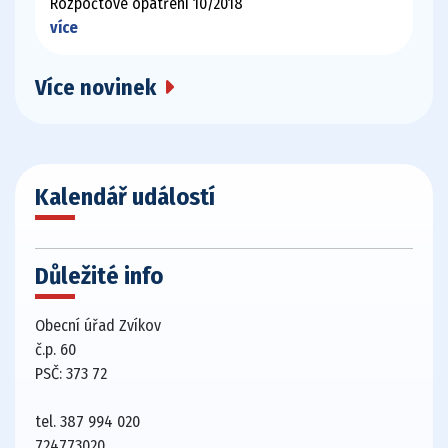
Rozpočtové opatření 10/2018
více
Více novinek
Kalendář událostí
Důležité info
Obecní úřad Zvíkov
č.p. 60
PSČ: 373 72
tel. 387 994 020
724773020