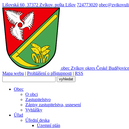
Lišovská 60, 37372 Zvíkov, pošta Lišov
724773020
obec@zvikovuli
obec
Zvíkov
okres České Budějovic
Mapa webu
|
Prohlášení o přístupnosti
|
RSS
Obec
O obci
Zastupitelstvo
Zápisy zastupitelstva, usnesení
Vyhlášky
Úřad
Úřední deska
Územní plán