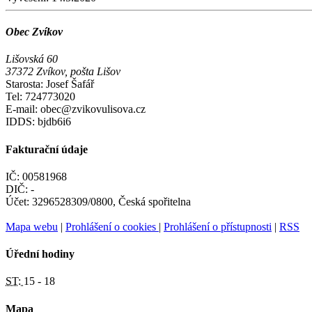
Obec Zvíkov
Lišovská 60
37372 Zvíkov, pošta Lišov
Starosta: Josef Šafář
Tel: 724773020
E-mail: obec@zvikovulisova.cz
IDDS: bjdb6i6
Fakturační údaje
IČ: 00581968
DIČ: -
Účet: 3296528309/0800, Česká spořitelna
Mapa webu
|
Prohlášení o cookies
|
Prohlášení o přístupnosti
|
RSS
Úřední hodiny
ST:
15 - 18
Mapa