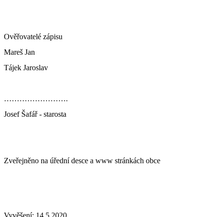
Ověřovatelé zápisu
Mareš Jan
Tájek Jaroslav
…………………….
Josef Šafář - starosta
Zveřejněno na úřední desce a www stránkách obce
Vyvěšení:
14.5.2020