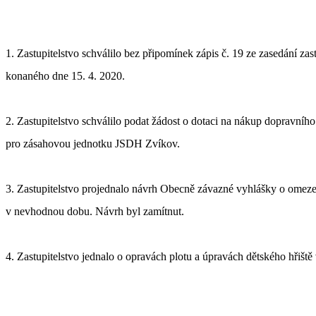
1. Zastupitelstvo schválilo bez připomínek zápis č. 19
ze zasedání zas
konaného dne 15. 4. 2020.
2. Zastupitelstvo schválilo podat žádost o dotaci na nákup d
opravního
pro zásahovou jednotku
J
S
D
H Zvíkov.
3. Zastupitelstvo projednalo návrh Obecně závazné vyhlášky o omeze
v nevhodnou dobu. Návrh byl zamítnut.
4. Zastupitelstvo jednalo o opravách plotu a úpravách dětského hřiště