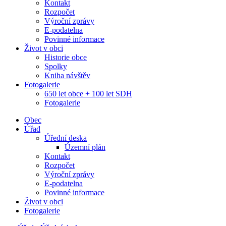
Kontakt
Rozpočet
Výroční zprávy
E-podatelna
Povinné informace
Život v obci
Historie obce
Spolky
Kniha návštěv
Fotogalerie
650 let obce + 100 let SDH
Fotogalerie
Obec
Úřad
Úřední deska
Územní plán
Kontakt
Rozpočet
Výroční zprávy
E-podatelna
Povinné informace
Život v obci
Fotogalerie