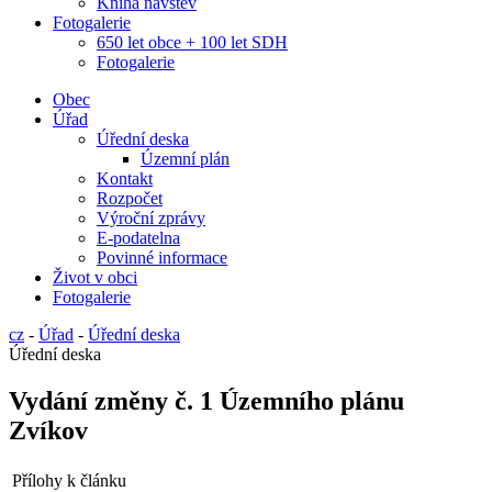
Kniha návštěv
Fotogalerie
650 let obce + 100 let SDH
Fotogalerie
Obec
Úřad
Úřední deska
Územní plán
Kontakt
Rozpočet
Výroční zprávy
E-podatelna
Povinné informace
Život v obci
Fotogalerie
cz
-
Úřad
-
Úřední deska
Úřední deska
Vydání změny č. 1 Územního plánu
Zvíkov
Přílohy k článku