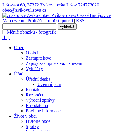
Lišovská 60, 37372 Zvíkov, pošta Lišov
724773020
obec@zvikovulisova.cz
obec
Zvíkov
okres České Budějovice
Mapa webu
|
Prohlášení o přístupnosti
|
RSS
❙❙
Obec
O obci
Zastupitelstvo
Zápisy zastupitelstva, usnesení
Vyhlášky
Úřad
Úřední deska
Územní plán
Kontakt
Rozpočet
Výroční zprávy
E-podatelna
Povinné informace
Život v obci
Historie obce
Spolky