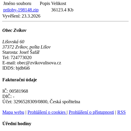
Jméno souboru
Popis
Velikost
prilohy-198148.zip
36123.4 Kb
Vyvěšení:
23.3.2026
Obec Zvíkov
Lišovská 60
37372 Zvíkov, pošta Lišov
Starosta: Josef Šafář
Tel: 724773020
E-mail: obec@zvikovulisova.cz
IDDS: bjdb6i6
Fakturační údaje
IČ: 00581968
DIČ: -
Účet: 3296528309/0800, Česká spořitelna
Mapa webu
|
Prohlášení o cookies
|
Prohlášení o přístupnosti
|
RSS
Úřední hodiny