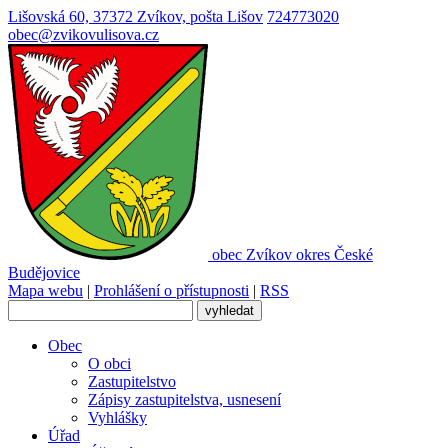
Lišovská 60, 37372 Zvíkov, pošta Lišov
724773020
obec@zvikovulisova.cz
obec
Zvíkov
okres České
Budějovice
Mapa webu
|
Prohlášení o přístupnosti
|
RSS
Obec
O obci
Zastupitelstvo
Zápisy zastupitelstva, usnesení
Vyhlášky
Úřad