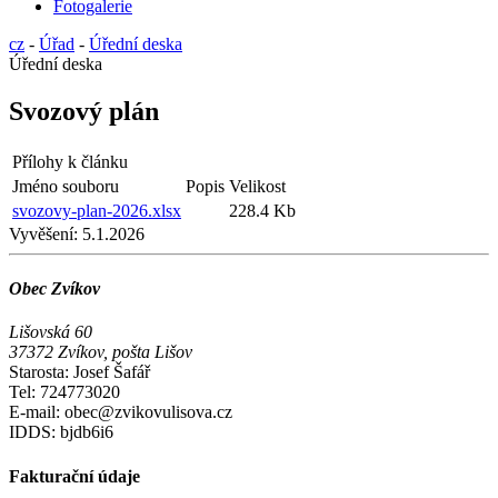
Fotogalerie
cz
-
Úřad
-
Úřední deska
Úřední deska
Svozový plán
Přílohy k článku
Jméno souboru
Popis
Velikost
svozovy-plan-2026.xlsx
228.4 Kb
Vyvěšení:
5.1.2026
Obec Zvíkov
Lišovská 60
37372 Zvíkov, pošta Lišov
Starosta: Josef Šafář
Tel: 724773020
E-mail: obec@zvikovulisova.cz
IDDS: bjdb6i6
Fakturační údaje