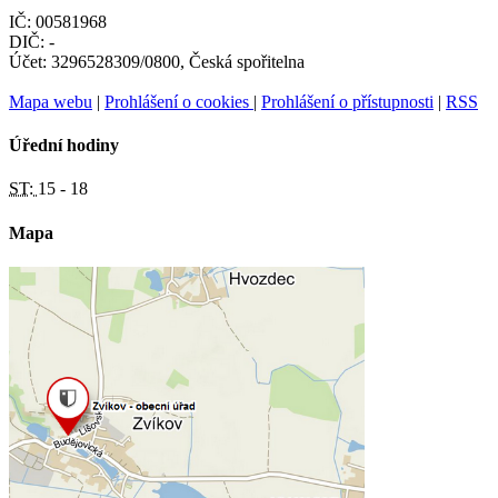
IČ: 00581968
DIČ: -
Účet: 3296528309/0800, Česká spořitelna
Mapa webu
|
Prohlášení o cookies
|
Prohlášení o přístupnosti
|
RSS
Úřední hodiny
ST:
15 - 18
Mapa