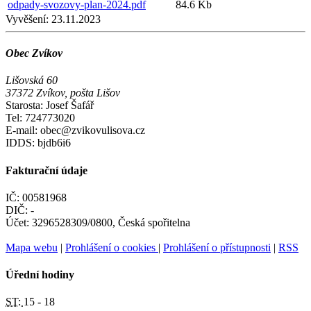
odpady-svozovy-plan-2024.pdf
84.6 Kb
Vyvěšení:
23.11.2023
Obec Zvíkov
Lišovská 60
37372 Zvíkov, pošta Lišov
Starosta: Josef Šafář
Tel: 724773020
E-mail: obec@zvikovulisova.cz
IDDS: bjdb6i6
Fakturační údaje
IČ: 00581968
DIČ: -
Účet: 3296528309/0800, Česká spořitelna
Mapa webu
|
Prohlášení o cookies
|
Prohlášení o přístupnosti
|
RSS
Úřední hodiny
ST:
15 - 18