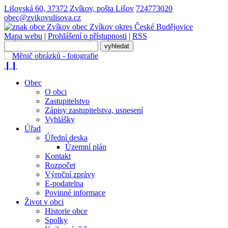
Lišovská 60, 37372 Zvíkov, pošta Lišov
724773020
obec@zvikovulisova.cz
obec
Zvíkov
okres České Budějovice
Mapa webu
|
Prohlášení o přístupnosti
|
RSS
❙❙
Obec
O obci
Zastupitelstvo
Zápisy zastupitelstva, usnesení
Vyhlášky
Úřad
Úřední deska
Územní plán
Kontakt
Rozpočet
Výroční zprávy
E-podatelna
Povinné informace
Život v obci
Historie obce
Spolky