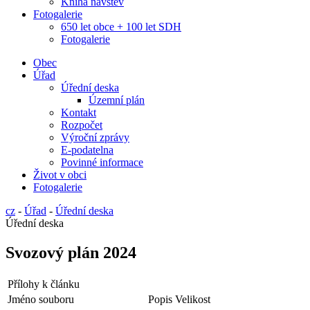
Kniha návštěv
Fotogalerie
650 let obce + 100 let SDH
Fotogalerie
Obec
Úřad
Úřední deska
Územní plán
Kontakt
Rozpočet
Výroční zprávy
E-podatelna
Povinné informace
Život v obci
Fotogalerie
cz
-
Úřad
-
Úřední deska
Úřední deska
Svozový plán 2024
Přílohy k článku
Jméno souboru
Popis
Velikost