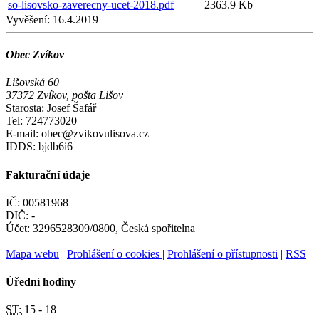
so-lisovsko-zaverecny-ucet-2018.pdf
2363.9 Kb
Vyvěšení:
16.4.2019
Obec Zvíkov
Lišovská 60
37372 Zvíkov, pošta Lišov
Starosta: Josef Šafář
Tel: 724773020
E-mail: obec@zvikovulisova.cz
IDDS: bjdb6i6
Fakturační údaje
IČ: 00581968
DIČ: -
Účet: 3296528309/0800, Česká spořitelna
Mapa webu
|
Prohlášení o cookies
|
Prohlášení o přístupnosti
|
RSS
Úřední hodiny
ST:
15 - 18