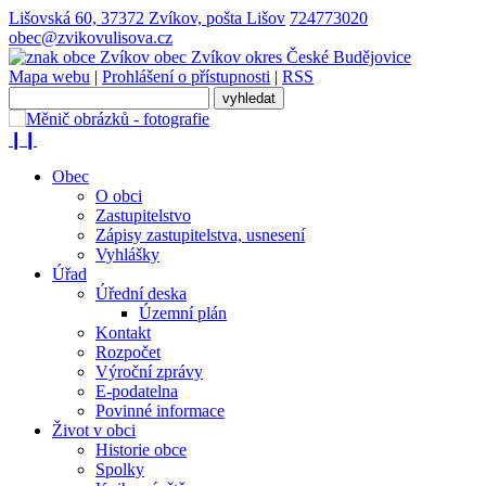
Lišovská 60, 37372 Zvíkov, pošta Lišov
724773020
obec@zvikovulisova.cz
obec
Zvíkov
okres České Budějovice
Mapa webu
|
Prohlášení o přístupnosti
|
RSS
❙❙
Obec
O obci
Zastupitelstvo
Zápisy zastupitelstva, usnesení
Vyhlášky
Úřad
Úřední deska
Územní plán
Kontakt
Rozpočet
Výroční zprávy
E-podatelna
Povinné informace
Život v obci
Historie obce
Spolky