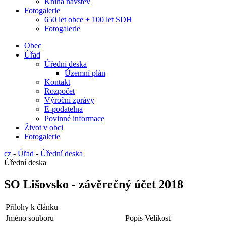
Kniha návštěv
Fotogalerie
650 let obce + 100 let SDH
Fotogalerie
Obec
Úřad
Úřední deska
Územní plán
Kontakt
Rozpočet
Výroční zprávy
E-podatelna
Povinné informace
Život v obci
Fotogalerie
cz
-
Úřad
-
Úřední deska
Úřední deska
SO Lišovsko - závěrečný účet 2018
Přílohy k článku
Jméno souboru
Popis
Velikost