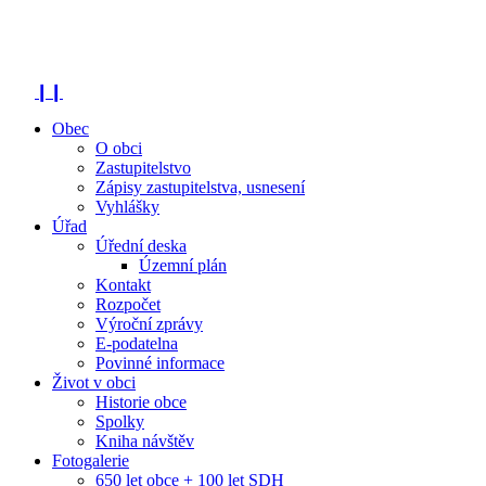
❙❙
Obec
O obci
Zastupitelstvo
Zápisy zastupitelstva, usnesení
Vyhlášky
Úřad
Úřední deska
Územní plán
Kontakt
Rozpočet
Výroční zprávy
E-podatelna
Povinné informace
Život v obci
Historie obce
Spolky
Kniha návštěv
Fotogalerie
650 let obce + 100 let SDH