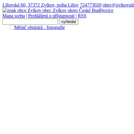
Lišovská 60, 37372 Zvíkov, pošta Lišov
724773020
obec@zvikovuli
obec
Zvíkov
okres České Budějovice
Mapa webu
|
Prohlášení o přístupnosti
|
RSS