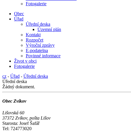
Fotogalerie
Obec
Úřad
Úřední deska
Územní plán
Kontakt
Rozpočet
Výroční zprávy
E-podatelna
Povinné informace
Život v obci
Fotogalerie
cz
-
Úřad
-
Úřední deska
Úřední deska
Žádný dokument.
Obec Zvíkov
Lišovská 60
37372 Zvíkov, pošta Lišov
Starosta: Josef Šafář
Tel: 724773020