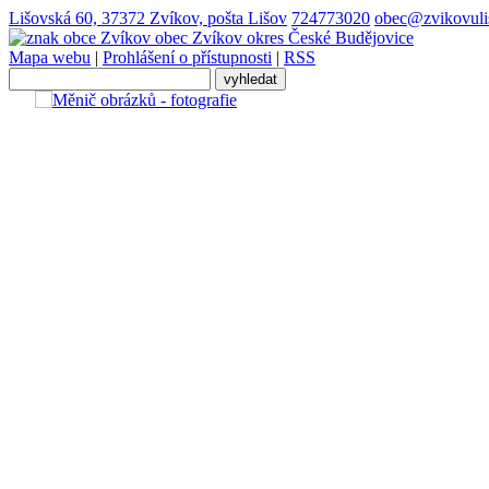
Lišovská 60, 37372 Zvíkov, pošta Lišov
724773020
obec@zvikovuli
obec
Zvíkov
okres České Budějovice
Mapa webu
|
Prohlášení o přístupnosti
|
RSS