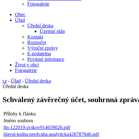
Fotogalerie
Obec
Úřad
Úřední deska
Územní plán
Kontakt
Rozpočet
Výroční zprávy
E-podatelna
Povinné informace
Život v obci
Fotogalerie
cz
-
Úřad
-
Úřední deska
Úřední deska
Schválený závěrečný účet, souhrnná zpráv
Přílohy k článku
Jméno souboru
fin-122019-zvikov914659026.pdf
hlavni-kniha-predvaha-analyticka428787846.pdf