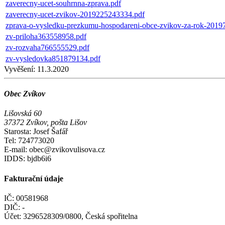
zaverecny-ucet-souhrnna-zprava.pdf
zaverecny-ucet-zvikov-2019225243334.pdf
zprava-o-vysledku-prezkumu-hospodareni-obce-zvikov-za-rok-201
zv-priloha363558958.pdf
zv-rozvaha766555529.pdf
zv-vysledovka851879134.pdf
Vyvěšení:
11.3.2020
Obec Zvíkov
Lišovská 60
37372 Zvíkov, pošta Lišov
Starosta: Josef Šafář
Tel: 724773020
E-mail: obec@zvikovulisova.cz
IDDS: bjdb6i6
Fakturační údaje
IČ: 00581968
DIČ: -
Účet: 3296528309/0800, Česká spořitelna