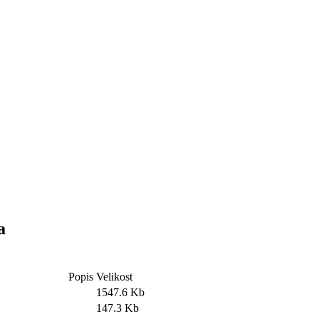
a
Popis
Velikost
1547.6 Kb
147.3 Kb