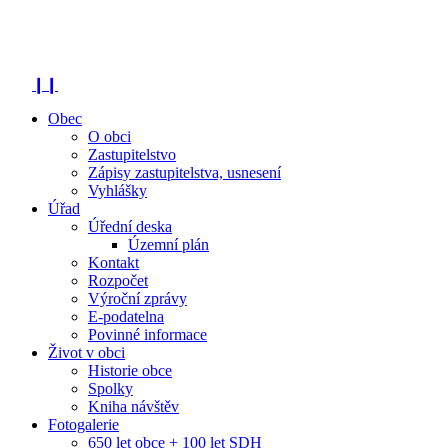
❙❙
Obec
O obci
Zastupitelstvo
Zápisy zastupitelstva, usnesení
Vyhlášky
Úřad
Úřední deska
Územní plán
Kontakt
Rozpočet
Výroční zprávy
E-podatelna
Povinné informace
Život v obci
Historie obce
Spolky
Kniha návštěv
Fotogalerie
650 let obce + 100 let SDH