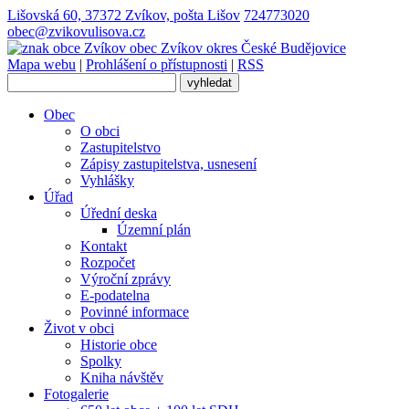
Lišovská 60, 37372 Zvíkov, pošta Lišov
724773020
obec@zvikovulisova.cz
obec
Zvíkov
okres České Budějovice
Mapa webu
|
Prohlášení o přístupnosti
|
RSS
Obec
O obci
Zastupitelstvo
Zápisy zastupitelstva, usnesení
Vyhlášky
Úřad
Úřední deska
Územní plán
Kontakt
Rozpočet
Výroční zprávy
E-podatelna
Povinné informace
Život v obci
Historie obce
Spolky
Kniha návštěv
Fotogalerie