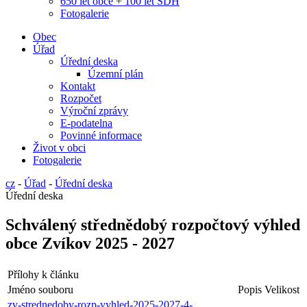
650 let obce + 100 let SDH
Fotogalerie
Obec
Úřad
Úřední deska
Územní plán
Kontakt
Rozpočet
Výroční zprávy
E-podatelna
Povinné informace
Život v obci
Fotogalerie
cz
-
Úřad
-
Úřední deska
Úřední deska
Schválený střednědobý rozpočtový výhled
obce Zvíkov 2025 - 2027
Přílohy k článku
Jméno souboru
Popis
Velikost
zv-strednedoby-rozp-vyhled-2025-2027-4-