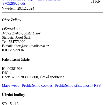
31 Kb
870528925.ods
Vyvěšení:
29.12.2024
Obec Zvíkov
Lišovská 60
37372 Zvíkov, pošta Lišov
Starosta: Josef Šafář
Tel: 724773020
E-mail: obec@zvikovulisova.cz
IDDS: bjdb6i6
Fakturační údaje
IČ: 00581968
DIČ: -
Účet: 3296528309/0800, Česká spořitelna
Mapa webu
|
Prohlášení o cookies
|
Prohlášení o přístupnosti
|
RSS
Úřední hodiny
ST:
15 - 18