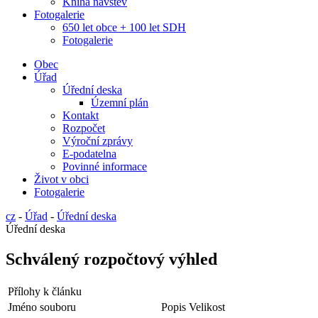
Kniha návštěv
Fotogalerie
650 let obce + 100 let SDH
Fotogalerie
Obec
Úřad
Úřední deska
Územní plán
Kontakt
Rozpočet
Výroční zprávy
E-podatelna
Povinné informace
Život v obci
Fotogalerie
cz
-
Úřad
-
Úřední deska
Úřední deska
Schválený rozpočtový výhled
Přílohy k článku
Jméno souboru
Popis
Velikost