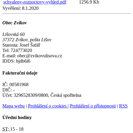
schvaleny-rozpoctovy-vyhled.pdf
1256.9 Kb
Vyvěšení:
8.1.2020
Obec Zvíkov
Lišovská 60
37372 Zvíkov, pošta Lišov
Starosta: Josef Šafář
Tel: 724773020
E-mail: obec@zvikovulisova.cz
IDDS: bjdb6i6
Fakturační údaje
IČ: 00581968
DIČ: -
Účet: 3296528309/0800, Česká spořitelna
Mapa webu
|
Prohlášení o cookies
|
Prohlášení o přístupnosti
|
RSS
Úřední hodiny
ST:
15 - 18