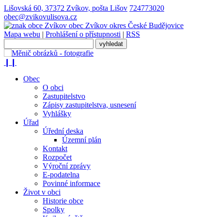
Lišovská 60, 37372 Zvíkov, pošta Lišov
724773020
obec@zvikovulisova.cz
obec
Zvíkov
okres České Budějovice
Mapa webu
|
Prohlášení o přístupnosti
|
RSS
❙❙
Obec
O obci
Zastupitelstvo
Zápisy zastupitelstva, usnesení
Vyhlášky
Úřad
Úřední deska
Územní plán
Kontakt
Rozpočet
Výroční zprávy
E-podatelna
Povinné informace
Život v obci
Historie obce
Spolky