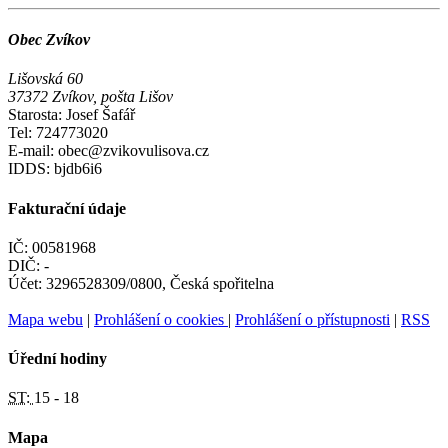
Obec Zvíkov
Lišovská 60
37372 Zvíkov, pošta Lišov
Starosta: Josef Šafář
Tel: 724773020
E-mail: obec@zvikovulisova.cz
IDDS: bjdb6i6
Fakturační údaje
IČ: 00581968
DIČ: -
Účet: 3296528309/0800, Česká spořitelna
Mapa webu
|
Prohlášení o cookies
|
Prohlášení o přístupnosti
|
RSS
Úřední hodiny
ST:
15 - 18
Mapa