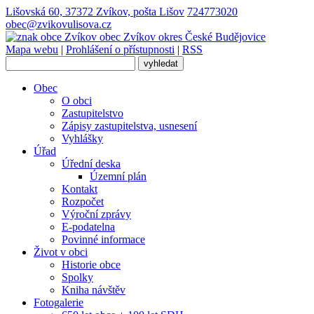
Lišovská 60, 37372 Zvíkov, pošta Lišov
724773020
obec@zvikovulisova.cz
obec
Zvíkov
okres České Budějovice
Mapa webu
|
Prohlášení o přístupnosti
|
RSS
Obec
O obci
Zastupitelstvo
Zápisy zastupitelstva, usnesení
Vyhlášky
Úřad
Úřední deska
Územní plán
Kontakt
Rozpočet
Výroční zprávy
E-podatelna
Povinné informace
Život v obci
Historie obce
Spolky
Kniha návštěv
Fotogalerie