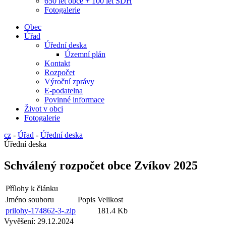
650 let obce + 100 let SDH
Fotogalerie
Obec
Úřad
Úřední deska
Územní plán
Kontakt
Rozpočet
Výroční zprávy
E-podatelna
Povinné informace
Život v obci
Fotogalerie
cz
-
Úřad
-
Úřední deska
Úřední deska
Schválený rozpočet obce Zvíkov 2025
Přílohy k článku
Jméno souboru
Popis
Velikost
prilohy-174862-3-.zip
181.4 Kb
Vyvěšení:
29.12.2024