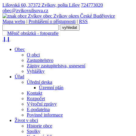
Lišovská 60, 37372 Zvíkov, pošta Lišov
724773020
obec@zvikovulisova.cz
obec
Zvíkov
okres České Budějovice
Mapa webu
|
Prohlášení o přístupnosti
|
RSS
❙❙
Obec
O obci
Zastupitelstvo
Zápisy zastupitelstva, usnesení
Vyhlášky
Úřad
Úřední deska
Územní plán
Kontakt
Rozpočet
Výroční zprávy
E-podatelna
Povinné informace
Život v obci
Historie obce
Spolky