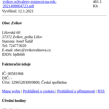
zvikov-schvaleny-rozpocet-na-rok-
461.1
2021498804723.pdf
Kb
Vyvěšení:
12.1.2021
Obec Zvíkov
Lišovská 60
37372 Zvíkov, pošta Lišov
Starosta: Josef Šafář
Tel: 724773020
E-mail: obec@zvikovulisova.cz
IDDS: bjdb6i6
Fakturační údaje
IČ: 00581968
DIČ: -
Účet: 3296528309/0800, Česká spořitelna
Mapa webu
|
Prohlášení o cookies
|
Prohlášení o přístupnosti
|
RSS
Úřední hodiny