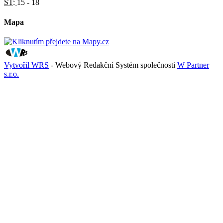
ST:
15 - 18
Mapa
Vytvořil WRS
- Webový Redakční Systém společnosti
W Partner
s.r.o.