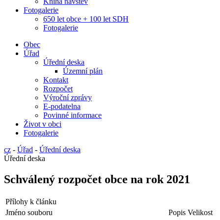
Kniha návštěv
Fotogalerie
650 let obce + 100 let SDH
Fotogalerie
Obec
Úřad
Úřední deska
Územní plán
Kontakt
Rozpočet
Výroční zprávy
E-podatelna
Povinné informace
Život v obci
Fotogalerie
cz
-
Úřad
-
Úřední deska
Úřední deska
Schválený rozpočet obce na rok 2021
Přílohy k článku
Jméno souboru
Popis
Velikost