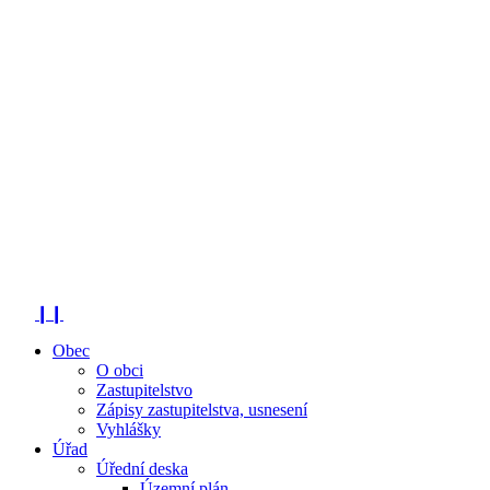
❙❙
Obec
O obci
Zastupitelstvo
Zápisy zastupitelstva, usnesení
Vyhlášky
Úřad
Úřední deska
Územní plán