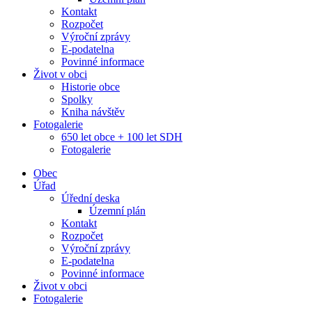
Kontakt
Rozpočet
Výroční zprávy
E-podatelna
Povinné informace
Život v obci
Historie obce
Spolky
Kniha návštěv
Fotogalerie
650 let obce + 100 let SDH
Fotogalerie
Obec
Úřad
Úřední deska
Územní plán
Kontakt
Rozpočet
Výroční zprávy
E-podatelna
Povinné informace
Život v obci
Fotogalerie