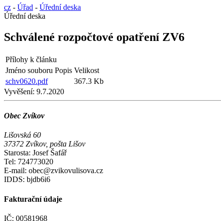
cz
-
Úřad
-
Úřední deska
Úřední deska
Schválené rozpočtové opatření ZV6
Přílohy k článku
Jméno souboru
Popis
Velikost
schv0620.pdf
367.3 Kb
Vyvěšení:
9.7.2020
Obec Zvíkov
Lišovská 60
37372 Zvíkov, pošta Lišov
Starosta: Josef Šafář
Tel: 724773020
E-mail: obec@zvikovulisova.cz
IDDS: bjdb6i6
Fakturační údaje
IČ: 00581968