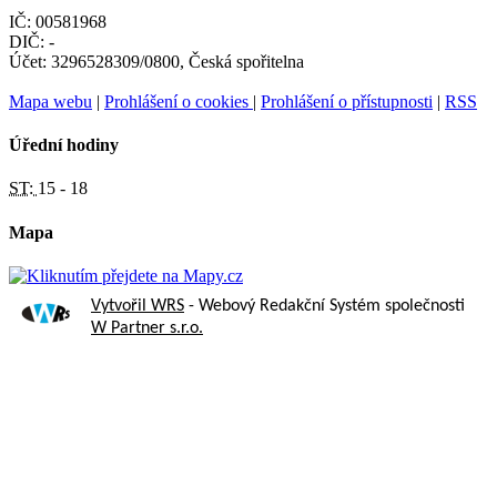
IČ: 00581968
DIČ: -
Účet: 3296528309/0800, Česká spořitelna
Mapa webu
|
Prohlášení o cookies
|
Prohlášení o přístupnosti
|
RSS
Úřední hodiny
ST:
15 - 18
Mapa
Vytvořil WRS
- Webový Redakční Systém společnosti
W Partner s.r.o.