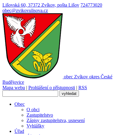
Lišovská 60, 37372 Zvíkov, pošta Lišov
724773020
obec@zvikovulisova.cz
obec
Zvíkov
okres České
Budějovice
Mapa webu
|
Prohlášení o přístupnosti
|
RSS
Obec
O obci
Zastupitelstvo
Zápisy zastupitelstva, usnesení
Vyhlášky
Úřad