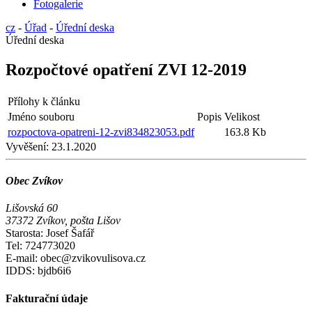
Fotogalerie
cz
-
Úřad
-
Úřední deska
Úřední deska
Rozpočtové opatření ZVI 12-2019
Přílohy k článku
Jméno souboru
Popis
Velikost
rozpoctova-opatreni-12-zvi834823053.pdf
163.8 Kb
Vyvěšení:
23.1.2020
Obec Zvíkov
Lišovská 60
37372 Zvíkov, pošta Lišov
Starosta: Josef Šafář
Tel: 724773020
E-mail: obec@zvikovulisova.cz
IDDS: bjdb6i6
Fakturační údaje