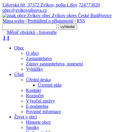
Lišovská 60, 37372 Zvíkov, pošta Lišov
724773020
obec@zvikovulisova.cz
obec
Zvíkov
okres České Budějovice
Mapa webu
|
Prohlášení o přístupnosti
|
RSS
❙❙
Obec
O obci
Zastupitelstvo
Zápisy zastupitelstva, usnesení
Vyhlášky
Úřad
Úřední deska
Územní plán
Kontakt
Rozpočet
Výroční zprávy
E-podatelna
Povinné informace
Život v obci
Historie obce
Spolky