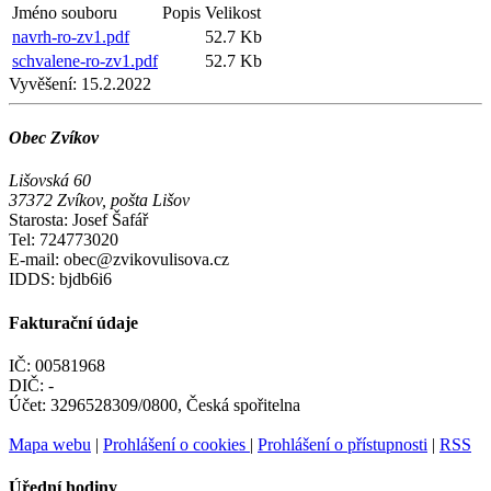
Jméno souboru
Popis
Velikost
navrh-ro-zv1.pdf
52.7 Kb
schvalene-ro-zv1.pdf
52.7 Kb
Vyvěšení:
15.2.2022
Obec Zvíkov
Lišovská 60
37372 Zvíkov, pošta Lišov
Starosta: Josef Šafář
Tel: 724773020
E-mail: obec@zvikovulisova.cz
IDDS: bjdb6i6
Fakturační údaje
IČ: 00581968
DIČ: -
Účet: 3296528309/0800, Česká spořitelna
Mapa webu
|
Prohlášení o cookies
|
Prohlášení o přístupnosti
|
RSS
Úřední hodiny