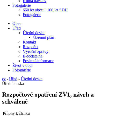
Kniha návštěv
Fotogalerie
650 let obce + 100 let SDH
Fotogalerie
Obec
Úřad
Úřední deska
Územní plán
Kontakt
Rozpočet
Výroční zprávy
E-podatelna
Povinné informace
Život v obci
Fotogalerie
cz
-
Úřad
-
Úřední deska
Úřední deska
Rozpočtové opatření ZV1, návrh a
schválené
Přílohy k článku