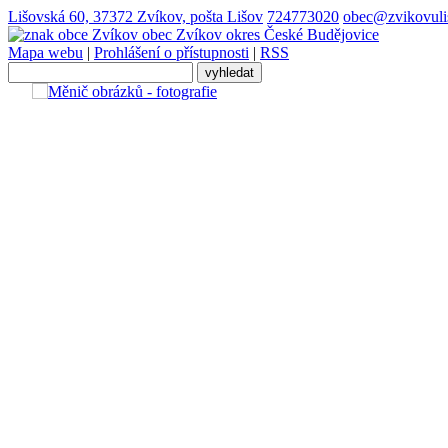
Lišovská 60, 37372 Zvíkov, pošta Lišov
724773020
obec@zvikovuli
obec
Zvíkov
okres České Budějovice
Mapa webu
|
Prohlášení o přístupnosti
|
RSS