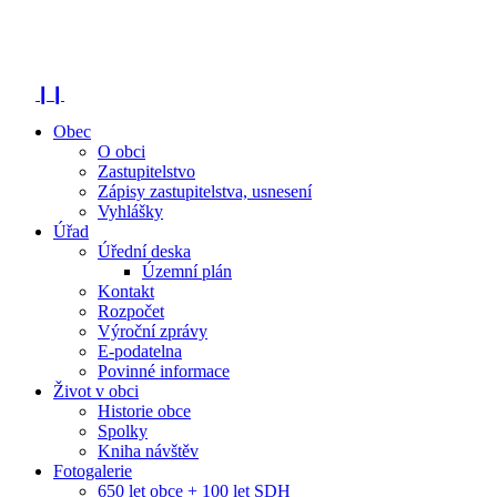
❙❙
Obec
O obci
Zastupitelstvo
Zápisy zastupitelstva, usnesení
Vyhlášky
Úřad
Úřední deska
Územní plán
Kontakt
Rozpočet
Výroční zprávy
E-podatelna
Povinné informace
Život v obci
Historie obce
Spolky
Kniha návštěv
Fotogalerie
650 let obce + 100 let SDH