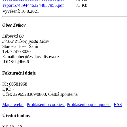
report5748944463244837955.pdf
73 Kb
Vyvěšení:
10.8.2021
Obec Zvíkov
Lišovská 60
37372 Zvíkov, pošta Lišov
Starosta: Josef Šafář
Tel: 724773020
E-mail: obec@zvikovulisova.cz
IDDS: bjdb6i6
Fakturační údaje
IČ: 00581968
DIČ: -
Účet: 3296528309/0800, Česká spořitelna
Mapa webu
|
Prohlášení o cookies
|
Prohlášení o přístupnosti
|
RSS
Úřední hodiny
ST:
15 - 18