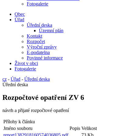
Fotogalerie
Obec
Úřad
Úřední deska
Územní plán
Kontakt
Rozpočet
Výroční zprávy
E-podatelna
Povinné informace
Život v obci
Fotogalerie
cz
-
Úřad
-
Úřední deska
Úřední deska
Rozpočtové opatření ZV 6
návrh a přijaté rozpočtové opatření
Přílohy k článku
Jméno souboru
Popis
Velikost
report1382918160574036805.pdf
73 Kb