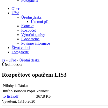
Fotogalerie
Obec
Úřad
Úřední deska
Územní plán
Kontakt
Rozpočet
Výroční zprávy
E-podatelna
Povinné informace
Život v obci
Fotogalerie
cz
-
Úřad
-
Úřední deska
Úřední deska
Rozpočtové opatření LIS3
Přílohy k článku
Jméno souboru
Popis
Velikost
ro-lis3.pdf
367.8 Kb
Vyvěšení:
13.10.2020