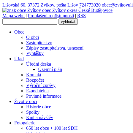
Lišovská 60, 37372 Zvíkov, pošta Lišov
724773020
obec@zvikovuli
obec
Zvíkov
okres České Budějovice
Mapa webu
|
Prohlášení o přístupnosti
|
RSS
Obec
O obci
Zastupitelstvo
Zápisy zastupitelstva, usnesení
Vyhlášky
Úřad
Úřední deska
Územní plán
Kontakt
Rozpočet
Výroční zprávy
E-podatelna
Povinné informace
Život v obci
Historie obce
Spolky
Kniha návštěv
Fotogalerie
650 let obce + 100 let SDH