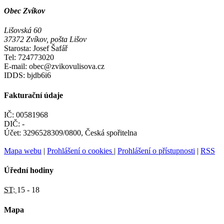
Obec Zvíkov
Lišovská 60
37372 Zvíkov, pošta Lišov
Starosta: Josef Šafář
Tel: 724773020
E-mail: obec@zvikovulisova.cz
IDDS: bjdb6i6
Fakturační údaje
IČ: 00581968
DIČ: -
Účet: 3296528309/0800, Česká spořitelna
Mapa webu
|
Prohlášení o cookies
|
Prohlášení o přístupnosti
|
RSS
Úřední hodiny
ST:
15 - 18
Mapa