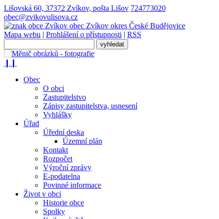
Lišovská 60, 37372 Zvíkov, pošta Lišov
724773020
obec@zvikovulisova.cz
obec
Zvíkov
okres České Budějovice
Mapa webu
|
Prohlášení o přístupnosti
|
RSS
❙❙
Obec
O obci
Zastupitelstvo
Zápisy zastupitelstva, usnesení
Vyhlášky
Úřad
Úřední deska
Územní plán
Kontakt
Rozpočet
Výroční zprávy
E-podatelna
Povinné informace
Život v obci
Historie obce
Spolky