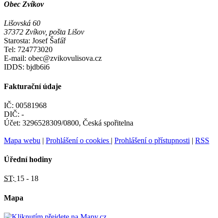
Obec Zvíkov
Lišovská 60
37372 Zvíkov, pošta Lišov
Starosta: Josef Šafář
Tel: 724773020
E-mail: obec@zvikovulisova.cz
IDDS: bjdb6i6
Fakturační údaje
IČ: 00581968
DIČ: -
Účet: 3296528309/0800, Česká spořitelna
Mapa webu
|
Prohlášení o cookies
|
Prohlášení o přístupnosti
|
RSS
Úřední hodiny
ST:
15 - 18
Mapa