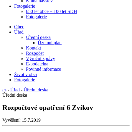
Kniha návštěv
Fotogalerie
650 let obce + 100 let SDH
Fotogalerie
Obec
Úřad
Úřední deska
Územní plán
Kontakt
Rozpočet
Výroční zprávy
E-podatelna
Povinné informace
Život v obci
Fotogalerie
cz
-
Úřad
-
Úřední deska
Úřední deska
Rozpočtové opatření 6 Zvíkov
Vyvěšení:
15.7.2019