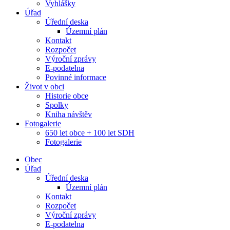
Vyhlášky
Úřad
Úřední deska
Územní plán
Kontakt
Rozpočet
Výroční zprávy
E-podatelna
Povinné informace
Život v obci
Historie obce
Spolky
Kniha návštěv
Fotogalerie
650 let obce + 100 let SDH
Fotogalerie
Obec
Úřad
Úřední deska
Územní plán
Kontakt
Rozpočet
Výroční zprávy
E-podatelna