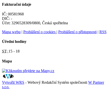
Fakturační údaje
IČ: 00581968
DIČ: -
Účet: 3296528309/0800, Česká spořitelna
Mapa webu
|
Prohlášení o cookies
|
Prohlášení o přístupnosti
|
RSS
Úřední hodiny
ST:
15 - 18
Mapa
Vytvořil WRS
- Webový Redakční Systém společnosti
W Partner
s.r.o.