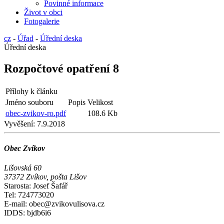
Povinné informace
Život v obci
Fotogalerie
cz
-
Úřad
-
Úřední deska
Úřední deska
Rozpočtové opatření 8
Přílohy k článku
Jméno souboru
Popis
Velikost
obec-zvikov-ro.pdf
108.6 Kb
Vyvěšení:
7.9.2018
Obec Zvíkov
Lišovská 60
37372 Zvíkov, pošta Lišov
Starosta: Josef Šafář
Tel: 724773020
E-mail: obec@zvikovulisova.cz
IDDS: bjdb6i6