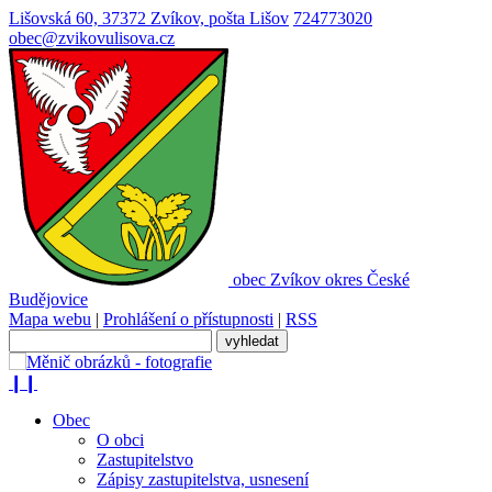
Lišovská 60, 37372 Zvíkov, pošta Lišov
724773020
obec@zvikovulisova.cz
obec
Zvíkov
okres České
Budějovice
Mapa webu
|
Prohlášení o přístupnosti
|
RSS
❙❙
Obec
O obci
Zastupitelstvo
Zápisy zastupitelstva, usnesení