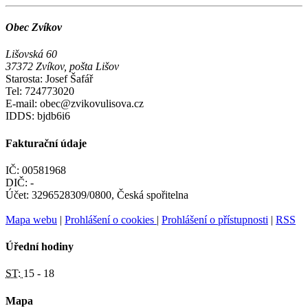
Obec Zvíkov
Lišovská 60
37372 Zvíkov, pošta Lišov
Starosta: Josef Šafář
Tel: 724773020
E-mail: obec@zvikovulisova.cz
IDDS: bjdb6i6
Fakturační údaje
IČ: 00581968
DIČ: -
Účet: 3296528309/0800, Česká spořitelna
Mapa webu
|
Prohlášení o cookies
|
Prohlášení o přístupnosti
|
RSS
Úřední hodiny
ST:
15 - 18
Mapa