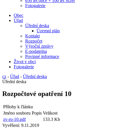
650 let obce + 100 let SDH
Fotogalerie
Obec
Úřad
Úřední deska
Územní plán
Kontakt
Rozpočet
Výroční zprávy
E-podatelna
Povinné informace
Život v obci
Fotogalerie
cz
-
Úřad
-
Úřední deska
Úřední deska
Rozpočtové opatření 10
Přílohy k článku
Jméno souboru
Popis
Velikost
zv-ro-10.pdf
133.3 Kb
Vyvěšení:
9.11.2019