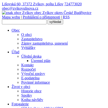
Lišovská 60, 37372 Zvíkov, pošta Lišov
724773020
obec@zvikovulisova.cz
obec
Zvíkov
okres České Budějovice
Mapa webu
|
Prohlášení o přístupnosti
|
RSS
Obec
O obci
Zastupitelstvo
Zápisy zastupitelstva, usnesení
Vyhlášky
Úřad
Úřední deska
Územní plán
Kontakt
Rozpočet
Výroční zprávy
E-podatelna
Povinné informace
Život v obci
Historie obce
Spolky
Kniha návštěv
Fotogalerie