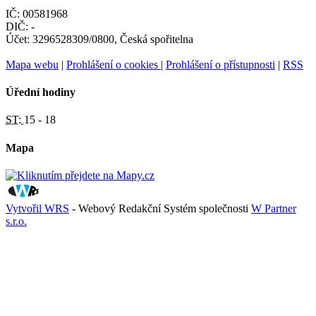
IČ: 00581968
DIČ: -
Účet: 3296528309/0800, Česká spořitelna
Mapa webu
|
Prohlášení o cookies
|
Prohlášení o přístupnosti
|
RSS
Úřední hodiny
ST:
15 - 18
Mapa
Vytvořil WRS
- Webový Redakční Systém společnosti
W Partner
s.r.o.