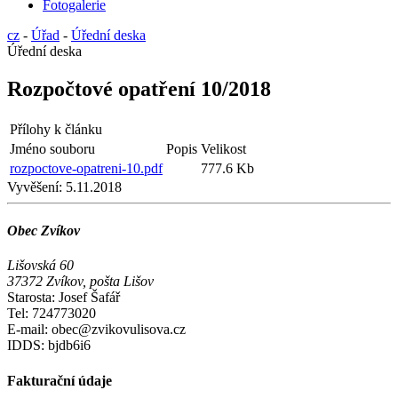
Fotogalerie
cz
-
Úřad
-
Úřední deska
Úřední deska
Rozpočtové opatření 10/2018
Přílohy k článku
Jméno souboru
Popis
Velikost
rozpoctove-opatreni-10.pdf
777.6 Kb
Vyvěšení:
5.11.2018
Obec Zvíkov
Lišovská 60
37372 Zvíkov, pošta Lišov
Starosta: Josef Šafář
Tel: 724773020
E-mail: obec@zvikovulisova.cz
IDDS: bjdb6i6
Fakturační údaje