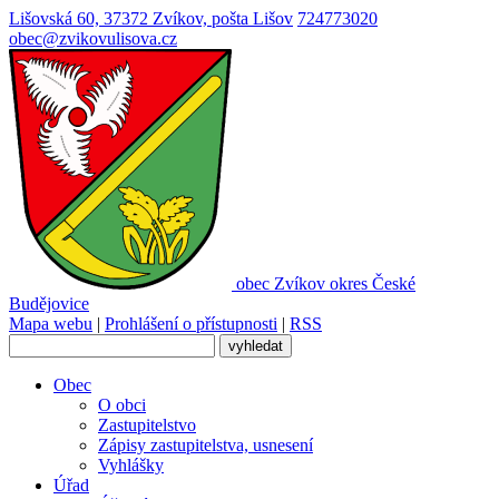
Lišovská 60, 37372 Zvíkov, pošta Lišov
724773020
obec@zvikovulisova.cz
obec
Zvíkov
okres České
Budějovice
Mapa webu
|
Prohlášení o přístupnosti
|
RSS
Obec
O obci
Zastupitelstvo
Zápisy zastupitelstva, usnesení
Vyhlášky
Úřad