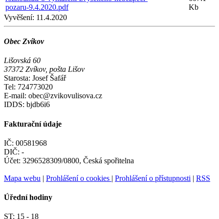
pozaru-9.4.2020.pdf
Kb
Vyvěšení:
11.4.2020
Obec Zvíkov
Lišovská 60
37372 Zvíkov, pošta Lišov
Starosta: Josef Šafář
Tel: 724773020
E-mail: obec@zvikovulisova.cz
IDDS: bjdb6i6
Fakturační údaje
IČ: 00581968
DIČ: -
Účet: 3296528309/0800, Česká spořitelna
Mapa webu
|
Prohlášení o cookies
|
Prohlášení o přístupnosti
|
RSS
Úřední hodiny
ST:
15 - 18