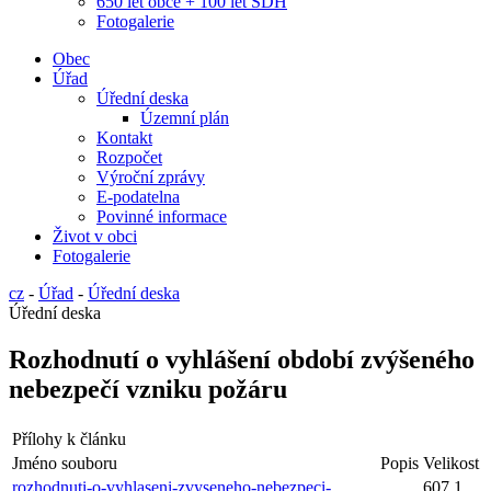
650 let obce + 100 let SDH
Fotogalerie
Obec
Úřad
Úřední deska
Územní plán
Kontakt
Rozpočet
Výroční zprávy
E-podatelna
Povinné informace
Život v obci
Fotogalerie
cz
-
Úřad
-
Úřední deska
Úřední deska
Rozhodnutí o vyhlášení období zvýšeného
nebezpečí vzniku požáru
Přílohy k článku
Jméno souboru
Popis
Velikost
rozhodnuti-o-vyhlaseni-zvyseneho-nebezpeci-
607.1