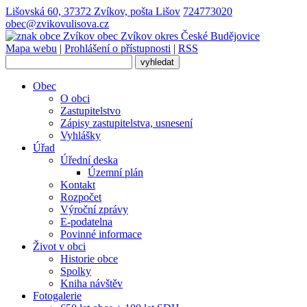
Lišovská 60, 37372 Zvíkov, pošta Lišov
724773020
obec@zvikovulisova.cz
obec
Zvíkov
okres České Budějovice
Mapa webu
|
Prohlášení o přístupnosti
|
RSS
Obec
O obci
Zastupitelstvo
Zápisy zastupitelstva, usnesení
Vyhlášky
Úřad
Úřední deska
Územní plán
Kontakt
Rozpočet
Výroční zprávy
E-podatelna
Povinné informace
Život v obci
Historie obce
Spolky
Kniha návštěv
Fotogalerie