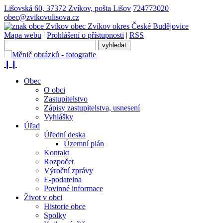
Lišovská 60, 37372 Zvíkov, pošta Lišov
724773020
obec@zvikovulisova.cz
obec
Zvíkov
okres České Budějovice
Mapa webu
|
Prohlášení o přístupnosti
|
RSS
❙❙
Obec
O obci
Zastupitelstvo
Zápisy zastupitelstva, usnesení
Vyhlášky
Úřad
Úřední deska
Územní plán
Kontakt
Rozpočet
Výroční zprávy
E-podatelna
Povinné informace
Život v obci
Historie obce
Spolky