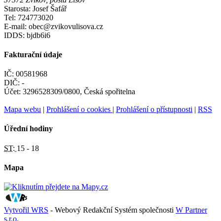
Starosta: Josef Šafář
Tel: 724773020
E-mail: obec@zvikovulisova.cz
IDDS: bjdb6i6
Fakturační údaje
IČ: 00581968
DIČ: -
Účet: 3296528309/0800, Česká spořitelna
Mapa webu
|
Prohlášení o cookies
|
Prohlášení o přístupnosti
|
RSS
Úřední hodiny
ST:
15 - 18
Mapa
Vytvořil WRS
- Webový Redakční Systém společnosti
W Partner
s.r.o.