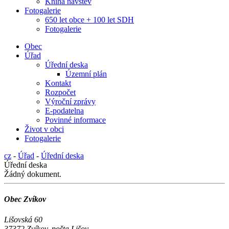
Kniha návštěv
Fotogalerie
650 let obce + 100 let SDH
Fotogalerie
Obec
Úřad
Úřední deska
Územní plán
Kontakt
Rozpočet
Výroční zprávy
E-podatelna
Povinné informace
Život v obci
Fotogalerie
cz
-
Úřad
-
Úřední deska
Úřední deska
Žádný dokument.
Obec Zvíkov
Lišovská 60
37372 Zvíkov, pošta Lišov