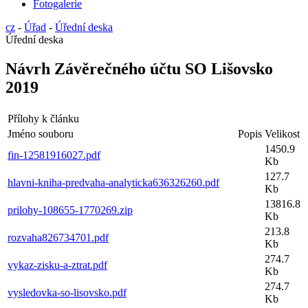
Fotogalerie
cz
-
Úřad
-
Úřední deska
Úřední deska
Návrh Závěrečného účtu SO Lišovsko
2019
Přílohy k článku
Jméno souboru
Popis
Velikost
1450.9
fin-12581916027.pdf
Kb
127.7
hlavni-kniha-predvaha-analyticka636326260.pdf
Kb
13816.8
prilohy-108655-1770269.zip
Kb
213.8
rozvaha826734701.pdf
Kb
274.7
vykaz-zisku-a-ztrat.pdf
Kb
274.7
vysledovka-so-lisovsko.pdf
Kb