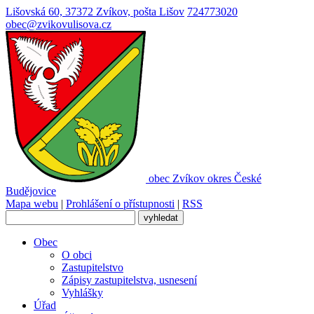
Lišovská 60, 37372 Zvíkov, pošta Lišov
724773020
obec@zvikovulisova.cz
obec
Zvíkov
okres České
Budějovice
Mapa webu
|
Prohlášení o přístupnosti
|
RSS
Obec
O obci
Zastupitelstvo
Zápisy zastupitelstva, usnesení
Vyhlášky
Úřad