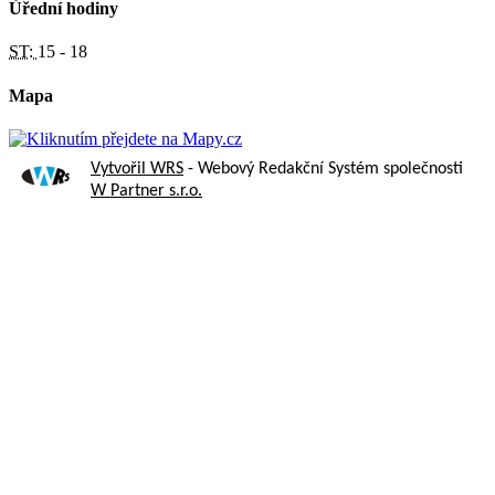
Úřední hodiny
ST:
15 - 18
Mapa
Vytvořil WRS
- Webový Redakční Systém společnosti
W Partner s.r.o.