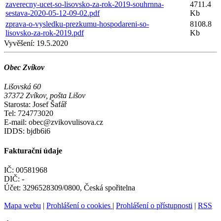
zaverecny-ucet-so-lisovsko-za-rok-2019-souhrnna-
4711.4
sestava-2020-05-12-09-02.pdf
Kb
zprava-o-vysledku-prezkumu-hospodareni-so-
8108.8
lisovsko-za-rok-2019.pdf
Kb
Vyvěšení:
19.5.2020
Obec Zvíkov
Lišovská 60
37372 Zvíkov, pošta Lišov
Starosta: Josef Šafář
Tel: 724773020
E-mail: obec@zvikovulisova.cz
IDDS: bjdb6i6
Fakturační údaje
IČ: 00581968
DIČ: -
Účet: 3296528309/0800, Česká spořitelna
Mapa webu
|
Prohlášení o cookies
|
Prohlášení o přístupnosti
|
RSS