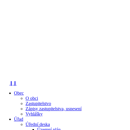
❙❙
Obec
O obci
Zastupitelstvo
Zápisy zastupitelstva, usnesení
Vyhlášky
Úřad
Úřední deska
Územní plán