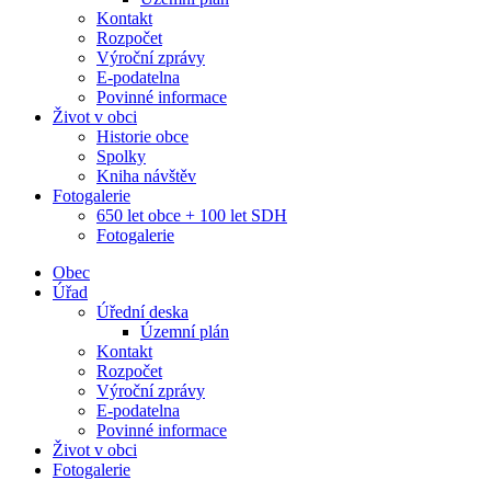
Kontakt
Rozpočet
Výroční zprávy
E-podatelna
Povinné informace
Život v obci
Historie obce
Spolky
Kniha návštěv
Fotogalerie
650 let obce + 100 let SDH
Fotogalerie
Obec
Úřad
Úřední deska
Územní plán
Kontakt
Rozpočet
Výroční zprávy
E-podatelna
Povinné informace
Život v obci
Fotogalerie