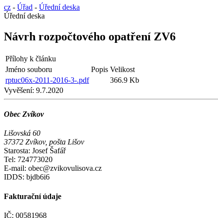
cz
-
Úřad
-
Úřední deska
Úřední deska
Návrh rozpočtového opatření ZV6
Přílohy k článku
Jméno souboru
Popis
Velikost
rptuc06x-2011-2016-3-.pdf
366.9 Kb
Vyvěšení:
9.7.2020
Obec Zvíkov
Lišovská 60
37372 Zvíkov, pošta Lišov
Starosta: Josef Šafář
Tel: 724773020
E-mail: obec@zvikovulisova.cz
IDDS: bjdb6i6
Fakturační údaje
IČ: 00581968