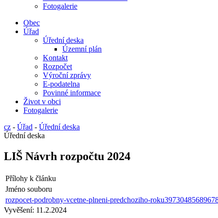
Fotogalerie
Obec
Úřad
Úřední deska
Územní plán
Kontakt
Rozpočet
Výroční zprávy
E-podatelna
Povinné informace
Život v obci
Fotogalerie
cz
-
Úřad
-
Úřední deska
Úřední deska
LIŠ Návrh rozpočtu 2024
Přílohy k článku
Jméno souboru
rozpocet-podrobny-vcetne-plneni-predchoziho-roku397304856896
Vyvěšení:
11.2.2024