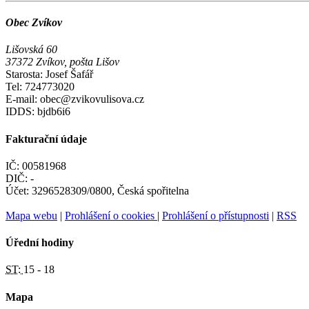
Obec Zvíkov
Lišovská 60
37372 Zvíkov, pošta Lišov
Starosta: Josef Šafář
Tel: 724773020
E-mail: obec@zvikovulisova.cz
IDDS: bjdb6i6
Fakturační údaje
IČ: 00581968
DIČ: -
Účet: 3296528309/0800, Česká spořitelna
Mapa webu
|
Prohlášení o cookies
|
Prohlášení o přístupnosti
|
RSS
Úřední hodiny
ST:
15 - 18
Mapa