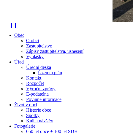
❙❙
Obec
O obci
Zastupitelstvo
Zápisy zastupitelstva, usnesení
Vyhlášky
Úřad
Úřední deska
Územní plán
Kontakt
Rozpočet
Výroční zprávy
E-podatelna
Povinné informace
Život v obci
Historie obce
Spolky
Kniha návštěv
Fotogalerie
650 let obce + 100 let SDH