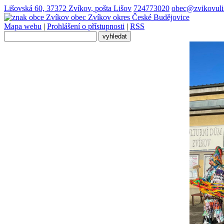
Lišovská 60, 37372 Zvíkov, pošta Lišov
724773020
obec@zvikovuli
obec
Zvíkov
okres České Budějovice
Mapa webu
|
Prohlášení o přístupnosti
|
RSS