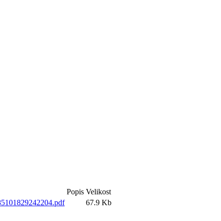
Popis
Velikost
785101829242204.pdf
67.9 Kb