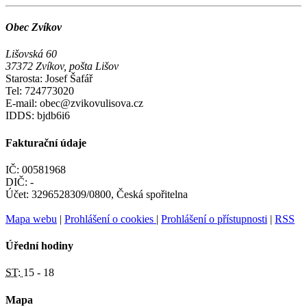
Obec Zvíkov
Lišovská 60
37372 Zvíkov, pošta Lišov
Starosta: Josef Šafář
Tel: 724773020
E-mail: obec@zvikovulisova.cz
IDDS: bjdb6i6
Fakturační údaje
IČ: 00581968
DIČ: -
Účet: 3296528309/0800, Česká spořitelna
Mapa webu
|
Prohlášení o cookies
|
Prohlášení o přístupnosti
|
RSS
Úřední hodiny
ST:
15 - 18
Mapa