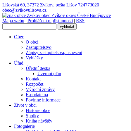
Lišovská 60, 37372 Zvíkov, pošta Lišov
724773020
obec@zvikovulisova.cz
obec
Zvíkov
okres České Budějovice
Mapa webu
|
Prohlášení o přístupnosti
|
RSS
Obec
O obci
Zastupitelstvo
Zápisy zastupitelstva, usnesení
Vyhlášky
Úřad
Úřední deska
Územní plán
Kontakt
Rozpočet
Výroční zprávy
E-podatelna
Povinné informace
Život v obci
Historie obce
Spolky
Kniha návštěv
Fotogalerie