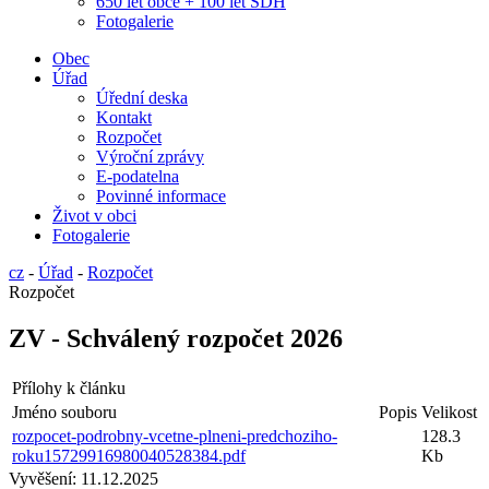
650 let obce + 100 let SDH
Fotogalerie
Obec
Úřad
Úřední deska
Kontakt
Rozpočet
Výroční zprávy
E-podatelna
Povinné informace
Život v obci
Fotogalerie
cz
-
Úřad
-
Rozpočet
Rozpočet
ZV - Schválený rozpočet 2026
Přílohy k článku
Jméno souboru
Popis
Velikost
rozpocet-podrobny-vcetne-plneni-predchoziho-
128.3
roku15729916980040528384.pdf
Kb
Vyvěšení:
11.12.2025