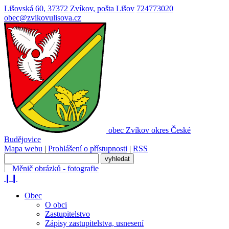
Lišovská 60, 37372 Zvíkov, pošta Lišov
724773020
obec@zvikovulisova.cz
obec
Zvíkov
okres České
Budějovice
Mapa webu
|
Prohlášení o přístupnosti
|
RSS
❙❙
Obec
O obci
Zastupitelstvo
Zápisy zastupitelstva, usnesení