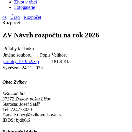
Život v obci
Fotogalerie
cz
-
Úřad
-
Rozpočet
Rozpočet
ZV Návrh rozpočtu na rok 2026
Přílohy k článku
Jméno souboru
Popis
Velikost
prilohy-191952.zip
181.9 Kb
Vyvěšení:
24.11.2025
Obec Zvíkov
Lišovská 60
37372 Zvíkov, pošta Lišov
Starosta: Josef Šafář
Tel: 724773020
E-mail: obec@zvikovulisova.cz
IDDS: bjdb6i6
Fakturační údaje