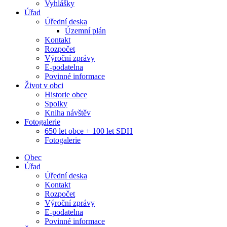
Vyhlášky
Úřad
Úřední deska
Územní plán
Kontakt
Rozpočet
Výroční zprávy
E-podatelna
Povinné informace
Život v obci
Historie obce
Spolky
Kniha návštěv
Fotogalerie
650 let obce + 100 let SDH
Fotogalerie
Obec
Úřad
Úřední deska
Kontakt
Rozpočet
Výroční zprávy
E-podatelna
Povinné informace