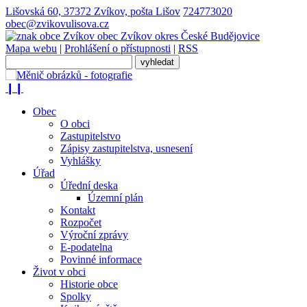
Lišovská 60, 37372 Zvíkov, pošta Lišov
724773020
obec@zvikovulisova.cz
obec
Zvíkov
okres České Budějovice
Mapa webu
|
Prohlášení o přístupnosti
|
RSS
❙❙
Obec
O obci
Zastupitelstvo
Zápisy zastupitelstva, usnesení
Vyhlášky
Úřad
Úřední deska
Územní plán
Kontakt
Rozpočet
Výroční zprávy
E-podatelna
Povinné informace
Život v obci
Historie obce
Spolky