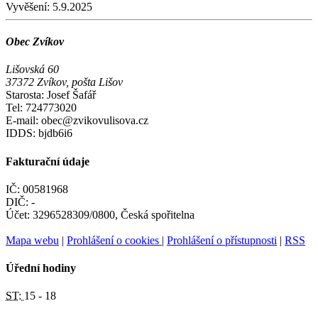
Vyvěšení:
5.9.2025
Obec Zvíkov
Lišovská 60
37372 Zvíkov, pošta Lišov
Starosta: Josef Šafář
Tel: 724773020
E-mail: obec@zvikovulisova.cz
IDDS: bjdb6i6
Fakturační údaje
IČ: 00581968
DIČ: -
Účet: 3296528309/0800, Česká spořitelna
Mapa webu
|
Prohlášení o cookies
|
Prohlášení o přístupnosti
|
RSS
Úřední hodiny
ST:
15 - 18