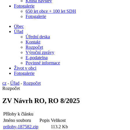
Kniha návštěv
Fotogalerie
650 let obce + 100 let SDH
Fotogalerie
Obec
Úřad
Úřední deska
Kontakt
Rozpočet
Výroční zprávy
E-podatelna
Povinné informace
Život v obci
Fotogalerie
cz
-
Úřad
-
Rozpočet
Rozpočet
ZV Návrh RO, RO 8/2025
Přílohy k článku
Jméno souboru
Popis
Velikost
prilohy-187582.zip
113.2 Kb