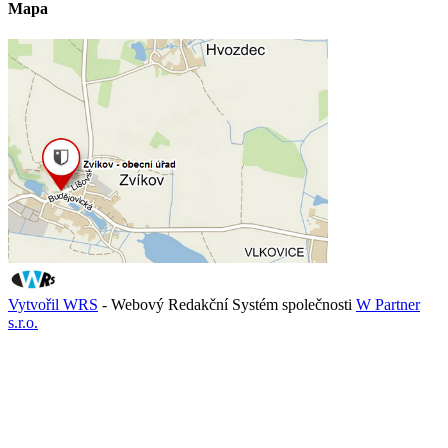
Mapa
Vytvořil WRS
- Webový Redakční Systém společnosti
W Partner
s.r.o.