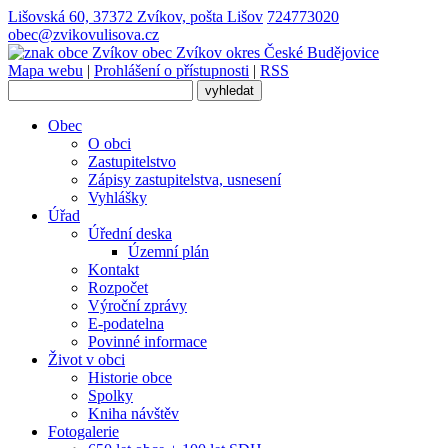
Lišovská 60, 37372 Zvíkov, pošta Lišov
724773020
obec@zvikovulisova.cz
obec
Zvíkov
okres České Budějovice
Mapa webu
|
Prohlášení o přístupnosti
|
RSS
Obec
O obci
Zastupitelstvo
Zápisy zastupitelstva, usnesení
Vyhlášky
Úřad
Úřední deska
Územní plán
Kontakt
Rozpočet
Výroční zprávy
E-podatelna
Povinné informace
Život v obci
Historie obce
Spolky
Kniha návštěv
Fotogalerie