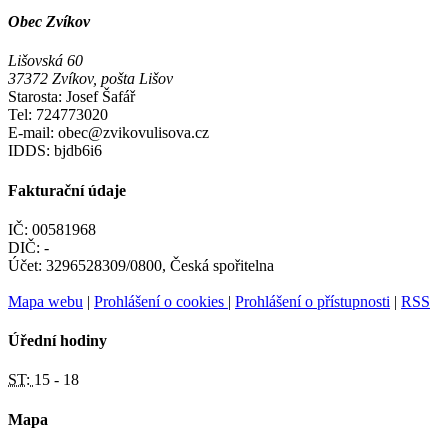
Obec Zvíkov
Lišovská 60
37372 Zvíkov, pošta Lišov
Starosta: Josef Šafář
Tel: 724773020
E-mail: obec@zvikovulisova.cz
IDDS: bjdb6i6
Fakturační údaje
IČ: 00581968
DIČ: -
Účet: 3296528309/0800, Česká spořitelna
Mapa webu
|
Prohlášení o cookies
|
Prohlášení o přístupnosti
|
RSS
Úřední hodiny
ST:
15 - 18
Mapa