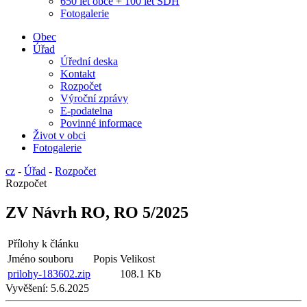
650 let obce + 100 let SDH
Fotogalerie
Obec
Úřad
Úřední deska
Kontakt
Rozpočet
Výroční zprávy
E-podatelna
Povinné informace
Život v obci
Fotogalerie
cz
-
Úřad
-
Rozpočet
Rozpočet
ZV Návrh RO, RO 5/2025
Přílohy k článku
Jméno souboru
Popis
Velikost
prilohy-183602.zip
108.1 Kb
Vyvěšení:
5.6.2025