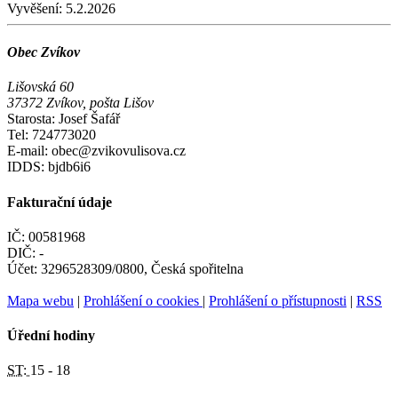
Vyvěšení:
5.2.2026
Obec Zvíkov
Lišovská 60
37372 Zvíkov, pošta Lišov
Starosta: Josef Šafář
Tel: 724773020
E-mail: obec@zvikovulisova.cz
IDDS: bjdb6i6
Fakturační údaje
IČ: 00581968
DIČ: -
Účet: 3296528309/0800, Česká spořitelna
Mapa webu
|
Prohlášení o cookies
|
Prohlášení o přístupnosti
|
RSS
Úřední hodiny
ST:
15 - 18