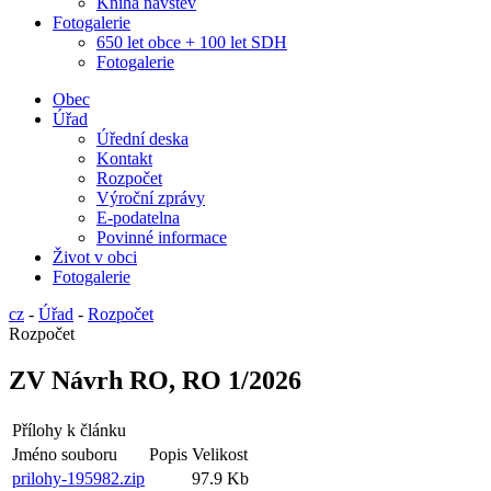
Kniha návštěv
Fotogalerie
650 let obce + 100 let SDH
Fotogalerie
Obec
Úřad
Úřední deska
Kontakt
Rozpočet
Výroční zprávy
E-podatelna
Povinné informace
Život v obci
Fotogalerie
cz
-
Úřad
-
Rozpočet
Rozpočet
ZV Návrh RO, RO 1/2026
Přílohy k článku
Jméno souboru
Popis
Velikost
prilohy-195982.zip
97.9 Kb