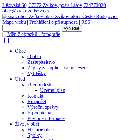
Lišovská 60, 37372 Zvíkov, pošta Lišov
724773020
obec@zvikovulisova.cz
obec
Zvíkov
okres České Budějovice
Mapa webu
|
Prohlášení o přístupnosti
|
RSS
❙❙
Obec
O obci
Zastupitelstvo
Zápisy zastupitelstva, usnesení
Vyhlášky
Úřad
Úřední deska
Územní plán
Kontakt
Rozpočet
Výroční zprávy
E-podatelna
Povinné informace
Život v obci
Historie obce
Spolky