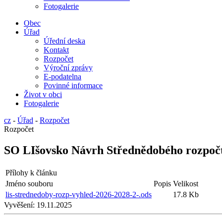
Fotogalerie
Obec
Úřad
Úřední deska
Kontakt
Rozpočet
Výroční zprávy
E-podatelna
Povinné informace
Život v obci
Fotogalerie
cz
-
Úřad
-
Rozpočet
Rozpočet
SO LIšovsko Návrh Střednědobého rozpočt
Přílohy k článku
Jméno souboru
Popis
Velikost
lis-strednedoby-rozp-vyhled-2026-2028-2-.ods
17.8 Kb
Vyvěšení:
19.11.2025