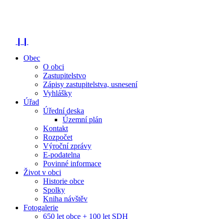
❙❙
Obec
O obci
Zastupitelstvo
Zápisy zastupitelstva, usnesení
Vyhlášky
Úřad
Úřední deska
Územní plán
Kontakt
Rozpočet
Výroční zprávy
E-podatelna
Povinné informace
Život v obci
Historie obce
Spolky
Kniha návštěv
Fotogalerie
650 let obce + 100 let SDH