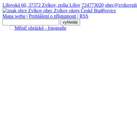
Lišovská 60, 37372 Zvíkov, pošta Lišov
724773020
obec@zvikovuli
obec
Zvíkov
okres České Budějovice
Mapa webu
|
Prohlášení o přístupnosti
|
RSS