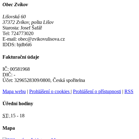
Obec Zvíkov
Lišovská 60
37372 Zvíkov, pošta Lišov
Starosta: Josef Šafář
Tel: 724773020
E-mail: obec@zvikovulisova.cz
IDDS: bjdb6i6
Fakturační údaje
IČ: 00581968
DIČ: -
Účet: 3296528309/0800, Česká spořitelna
Mapa webu
|
Prohlášení o cookies
|
Prohlášení o přístupnosti
|
RSS
Úřední hodiny
ST:
15 - 18
Mapa