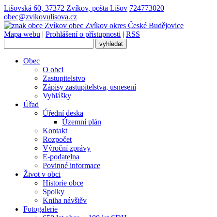
Lišovská 60, 37372 Zvíkov, pošta Lišov
724773020
obec@zvikovulisova.cz
obec
Zvíkov
okres České Budějovice
Mapa webu
|
Prohlášení o přístupnosti
|
RSS
Obec
O obci
Zastupitelstvo
Zápisy zastupitelstva, usnesení
Vyhlášky
Úřad
Úřední deska
Územní plán
Kontakt
Rozpočet
Výroční zprávy
E-podatelna
Povinné informace
Život v obci
Historie obce
Spolky
Kniha návštěv
Fotogalerie