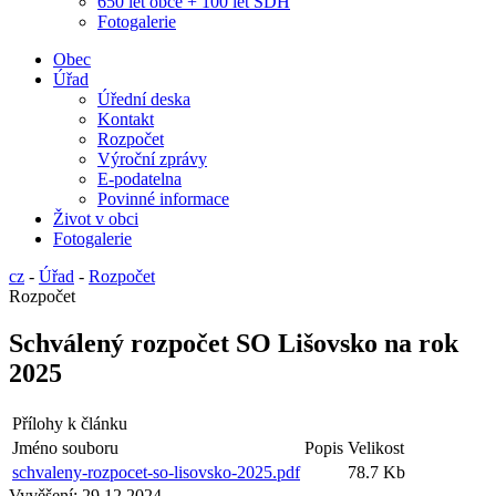
650 let obce + 100 let SDH
Fotogalerie
Obec
Úřad
Úřední deska
Kontakt
Rozpočet
Výroční zprávy
E-podatelna
Povinné informace
Život v obci
Fotogalerie
cz
-
Úřad
-
Rozpočet
Rozpočet
Schválený rozpočet SO Lišovsko na rok
2025
Přílohy k článku
Jméno souboru
Popis
Velikost
schvaleny-rozpocet-so-lisovsko-2025.pdf
78.7 Kb
Vyvěšení:
29.12.2024