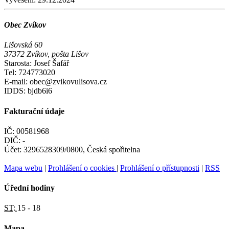
Obec Zvíkov
Lišovská 60
37372 Zvíkov, pošta Lišov
Starosta: Josef Šafář
Tel: 724773020
E-mail: obec@zvikovulisova.cz
IDDS: bjdb6i6
Fakturační údaje
IČ: 00581968
DIČ: -
Účet: 3296528309/0800, Česká spořitelna
Mapa webu
|
Prohlášení o cookies
|
Prohlášení o přístupnosti
|
RSS
Úřední hodiny
ST:
15 - 18
Mapa