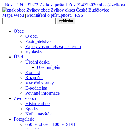
Lišovská 60, 37372 Zvíkov, pošta Lišov
724773020
obec@zvikovuli
obec
Zvíkov
okres České Budějovice
Mapa webu
|
Prohlášení o přístupnosti
|
RSS
Obec
O obci
Zastupitelstvo
Zápisy zastupitelstva, usnesení
Vyhlášky
Úřad
Úřední deska
Územní plán
Kontakt
Rozpočet
Výroční zprávy
E-podatelna
Povinné informace
Život v obci
Historie obce
Spolky
Kniha návštěv
Fotogalerie
650 let obce + 100 let SDH