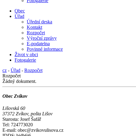
Fotogalerie
Obec
Úřad
Úřední deska
Kontakt
Rozpočet
Výroční zprávy
E-podatelna
Povinné informace
Život v obci
Fotogalerie
cz
-
Úřad
-
Rozpočet
Rozpočet
Žádný dokument.
Obec Zvíkov
Lišovská 60
37372 Zvíkov, pošta Lišov
Starosta: Josef Šafář
Tel: 724773020
E-mail: obec@zvikovulisova.cz
IDDS: bjdb6i6