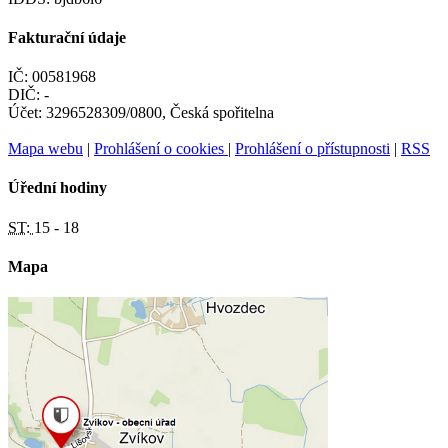
Fakturační údaje
IČ: 00581968
DIČ: -
Účet: 3296528309/0800, Česká spořitelna
Mapa webu
|
Prohlášení o cookies
|
Prohlášení o přístupnosti
|
RSS
Úřední hodiny
ST:
15 - 18
Mapa