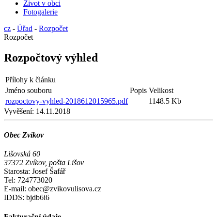
Život v obci
Fotogalerie
cz
-
Úřad
-
Rozpočet
Rozpočet
Rozpočtový výhled
Přílohy k článku
Jméno souboru
Popis
Velikost
rozpoctovy-vyhled-2018612015965.pdf
1148.5 Kb
Vyvěšení:
14.11.2018
Obec Zvíkov
Lišovská 60
37372 Zvíkov, pošta Lišov
Starosta: Josef Šafář
Tel: 724773020
E-mail: obec@zvikovulisova.cz
IDDS: bjdb6i6
Fakturační údaje