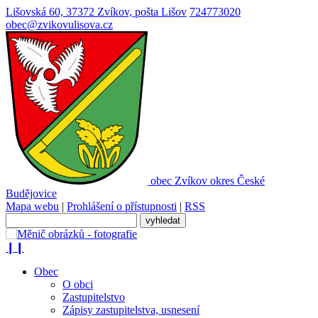
Lišovská 60, 37372 Zvíkov, pošta Lišov
724773020
obec@zvikovulisova.cz
obec
Zvíkov
okres České
Budějovice
Mapa webu
|
Prohlášení o přístupnosti
|
RSS
❙❙
Obec
O obci
Zastupitelstvo
Zápisy zastupitelstva, usnesení