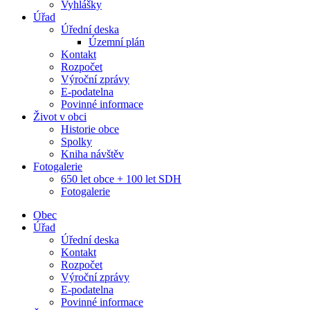
Vyhlášky
Úřad
Úřední deska
Územní plán
Kontakt
Rozpočet
Výroční zprávy
E-podatelna
Povinné informace
Život v obci
Historie obce
Spolky
Kniha návštěv
Fotogalerie
650 let obce + 100 let SDH
Fotogalerie
Obec
Úřad
Úřední deska
Kontakt
Rozpočet
Výroční zprávy
E-podatelna
Povinné informace