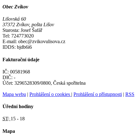
Obec Zvíkov
Lišovská 60
37372 Zvíkov, pošta Lišov
Starosta: Josef Šafář
Tel: 724773020
E-mail: obec@zvikovulisova.cz
IDDS: bjdb6i6
Fakturační údaje
IČ: 00581968
DIČ: -
Účet: 3296528309/0800, Česká spořitelna
Mapa webu
|
Prohlášení o cookies
|
Prohlášení o přístupnosti
|
RSS
Úřední hodiny
ST:
15 - 18
Mapa