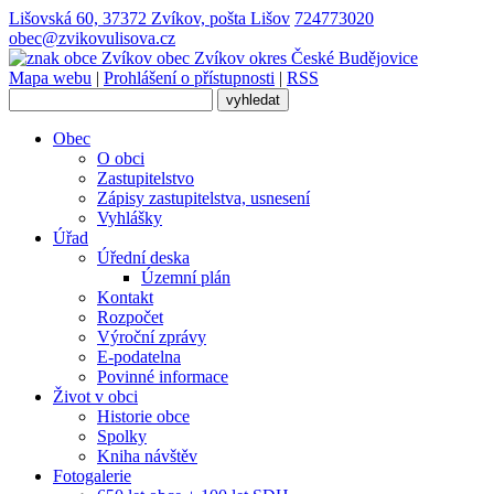
Lišovská 60, 37372 Zvíkov, pošta Lišov
724773020
obec@zvikovulisova.cz
obec
Zvíkov
okres České Budějovice
Mapa webu
|
Prohlášení o přístupnosti
|
RSS
Obec
O obci
Zastupitelstvo
Zápisy zastupitelstva, usnesení
Vyhlášky
Úřad
Úřední deska
Územní plán
Kontakt
Rozpočet
Výroční zprávy
E-podatelna
Povinné informace
Život v obci
Historie obce
Spolky
Kniha návštěv
Fotogalerie