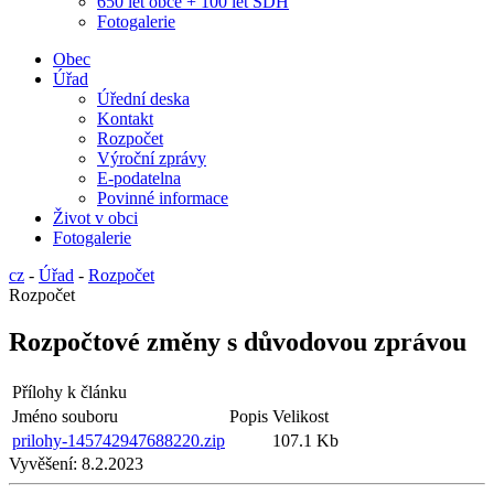
650 let obce + 100 let SDH
Fotogalerie
Obec
Úřad
Úřední deska
Kontakt
Rozpočet
Výroční zprávy
E-podatelna
Povinné informace
Život v obci
Fotogalerie
cz
-
Úřad
-
Rozpočet
Rozpočet
Rozpočtové změny s důvodovou zprávou
Přílohy k článku
Jméno souboru
Popis
Velikost
prilohy-145742947688220.zip
107.1 Kb
Vyvěšení:
8.2.2023