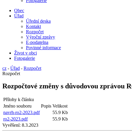
Fotogalerie
Obec
Úřad
Úřední deska
Kontakt
Rozpočet
Výroční zprávy
E-podatelna
Povinné informace
Život v obci
Fotogalerie
cz
-
Úřad
-
Rozpočet
Rozpočet
Rozpočtové změny s důvodovou zprávou 
Přílohy k článku
Jméno souboru
Popis
Velikost
navrh-ro2-2023.pdf
55.9 Kb
ro2-2023.pdf
55.9 Kb
Vyvěšení:
8.3.2023