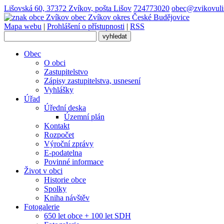
Lišovská 60, 37372 Zvíkov, pošta Lišov
724773020
obec@zvikovuli
obec
Zvíkov
okres České Budějovice
Mapa webu
|
Prohlášení o přístupnosti
|
RSS
Obec
O obci
Zastupitelstvo
Zápisy zastupitelstva, usnesení
Vyhlášky
Úřad
Úřední deska
Územní plán
Kontakt
Rozpočet
Výroční zprávy
E-podatelna
Povinné informace
Život v obci
Historie obce
Spolky
Kniha návštěv
Fotogalerie
650 let obce + 100 let SDH