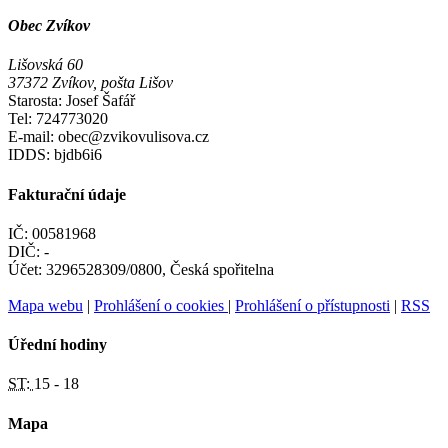
Obec Zvíkov
Lišovská 60
37372 Zvíkov, pošta Lišov
Starosta: Josef Šafář
Tel: 724773020
E-mail: obec@zvikovulisova.cz
IDDS: bjdb6i6
Fakturační údaje
IČ: 00581968
DIČ: -
Účet: 3296528309/0800, Česká spořitelna
Mapa webu
|
Prohlášení o cookies
|
Prohlášení o přístupnosti
|
RSS
Úřední hodiny
ST:
15 - 18
Mapa