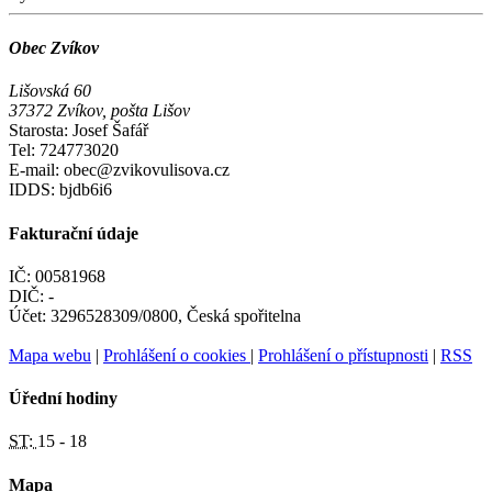
Obec Zvíkov
Lišovská 60
37372 Zvíkov, pošta Lišov
Starosta: Josef Šafář
Tel: 724773020
E-mail: obec@zvikovulisova.cz
IDDS: bjdb6i6
Fakturační údaje
IČ: 00581968
DIČ: -
Účet: 3296528309/0800, Česká spořitelna
Mapa webu
|
Prohlášení o cookies
|
Prohlášení o přístupnosti
|
RSS
Úřední hodiny
ST:
15 - 18
Mapa