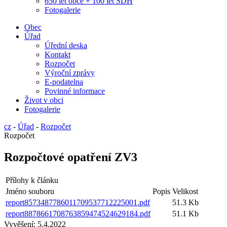
650 let obce + 100 let SDH
Fotogalerie
Obec
Úřad
Úřední deska
Kontakt
Rozpočet
Výroční zprávy
E-podatelna
Povinné informace
Život v obci
Fotogalerie
cz
-
Úřad
-
Rozpočet
Rozpočet
Rozpočtové opatření ZV3
Přílohy k článku
Jméno souboru
Popis
Velikost
report8573487786011709537712225001.pdf
51.3 Kb
report8878661708763859474524629184.pdf
51.1 Kb
Vyvěšení:
5.4.2022