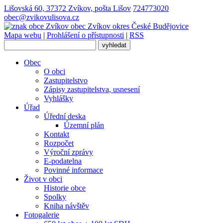
Lišovská 60, 37372 Zvíkov, pošta Lišov
724773020
obec@zvikovulisova.cz
obec
Zvíkov
okres České Budějovice
Mapa webu
|
Prohlášení o přístupnosti
|
RSS
Obec
O obci
Zastupitelstvo
Zápisy zastupitelstva, usnesení
Vyhlášky
Úřad
Úřední deska
Územní plán
Kontakt
Rozpočet
Výroční zprávy
E-podatelna
Povinné informace
Život v obci
Historie obce
Spolky
Kniha návštěv
Fotogalerie