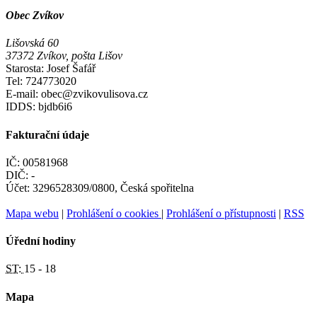
Obec Zvíkov
Lišovská 60
37372 Zvíkov, pošta Lišov
Starosta: Josef Šafář
Tel: 724773020
E-mail: obec@zvikovulisova.cz
IDDS: bjdb6i6
Fakturační údaje
IČ: 00581968
DIČ: -
Účet: 3296528309/0800, Česká spořitelna
Mapa webu
|
Prohlášení o cookies
|
Prohlášení o přístupnosti
|
RSS
Úřední hodiny
ST:
15 - 18
Mapa