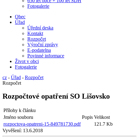
650 let obce + 100 let SDH
Fotogalerie
Obec
Úřad
Úřední deska
Kontakt
Rozpočet
Výroční zprávy
E-podatelna
Povinné informace
Život v obci
Fotogalerie
cz
-
Úřad
-
Rozpočet
Rozpočet
Rozpočtové opatření SO Lišovsko
Přílohy k článku
Jméno souboru
Popis
Velikost
rozpoctova-opatreni-15-849781730.pdf
121.7 Kb
Vyvěšení:
13.6.2018