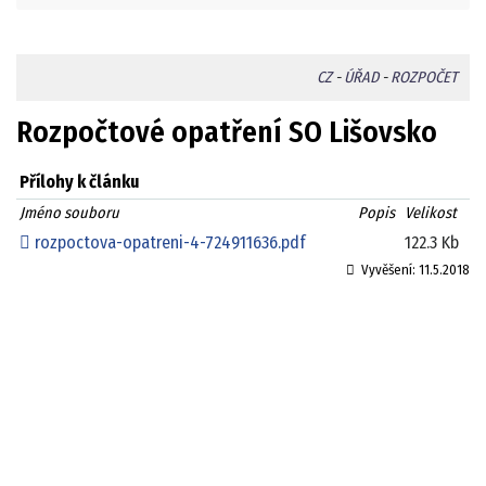
CZ
-
ÚŘAD
-
ROZPOČET
Rozpočtové opatření SO Lišovsko
Přílohy k článku
Jméno souboru
Popis
Velikost
rozpoctova-opatreni-4-724911636.pdf
122.3 Kb
Vyvěšení:
11.5.2018