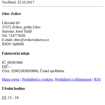
Vyvěšení:
25.10.2017
Obec Zvíkov
Lišovská 60
37372 Zvíkov, pošta Lišov
Starosta: Josef Šafář
Tel: 724773020
E-mail: obec@zvikovulisova.cz
IDDS: bjdb6i6
Fakturační údaje
IČ: 00581968
DIČ: -
Účet: 3296528309/0800, Česká spořitelna
Mapa webu
|
Prohlášení o cookies
|
Prohlášení o přístupnosti
|
RSS
Úřední hodiny
ST:
15 - 18