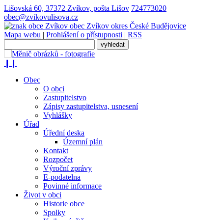
Lišovská 60, 37372 Zvíkov, pošta Lišov
724773020
obec@zvikovulisova.cz
obec
Zvíkov
okres České Budějovice
Mapa webu
|
Prohlášení o přístupnosti
|
RSS
❙❙
Obec
O obci
Zastupitelstvo
Zápisy zastupitelstva, usnesení
Vyhlášky
Úřad
Úřední deska
Územní plán
Kontakt
Rozpočet
Výroční zprávy
E-podatelna
Povinné informace
Život v obci
Historie obce
Spolky