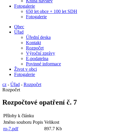
Kniha návštěv
Fotogalerie
650 let obce + 100 let SDH
Fotogalerie
Obec
Úřad
Úřední deska
Kontakt
Rozpočet
Výroční zprávy
E-podatelna
Povinné informace
Život v obci
Fotogalerie
cz
-
Úřad
-
Rozpočet
Rozpočet
Rozpočtové opatření č. 7
Přílohy k článku
Jméno souboru
Popis
Velikost
ro-7.pdf
897.7 Kb