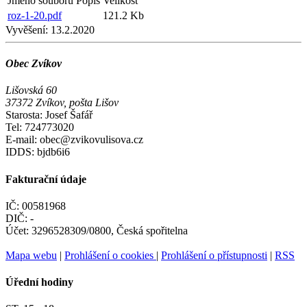
Jméno souboru
Popis
Velikost
roz-1-20.pdf
121.2 Kb
Vyvěšení:
13.2.2020
Obec Zvíkov
Lišovská 60
37372 Zvíkov, pošta Lišov
Starosta: Josef Šafář
Tel: 724773020
E-mail: obec@zvikovulisova.cz
IDDS: bjdb6i6
Fakturační údaje
IČ: 00581968
DIČ: -
Účet: 3296528309/0800, Česká spořitelna
Mapa webu
|
Prohlášení o cookies
|
Prohlášení o přístupnosti
|
RSS
Úřední hodiny