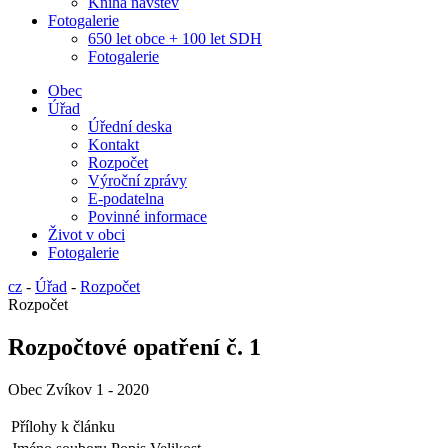
Kniha návštěv
Fotogalerie
650 let obce + 100 let SDH
Fotogalerie
Obec
Úřad
Úřední deska
Kontakt
Rozpočet
Výroční zprávy
E-podatelna
Povinné informace
Život v obci
Fotogalerie
cz
-
Úřad
-
Rozpočet
Rozpočet
Rozpočtové opatření č. 1
Obec Zvíkov 1 - 2020
Přílohy k článku