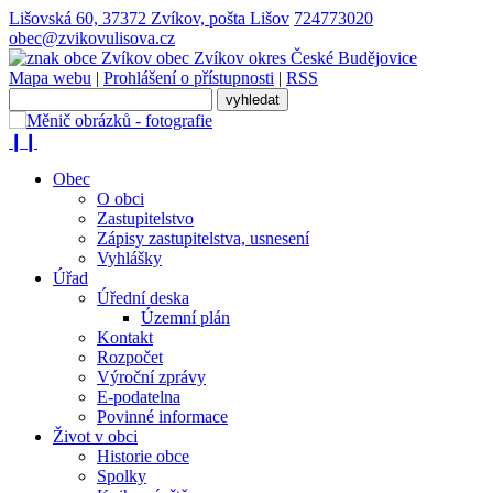
Lišovská 60, 37372 Zvíkov, pošta Lišov
724773020
obec@zvikovulisova.cz
obec
Zvíkov
okres České Budějovice
Mapa webu
|
Prohlášení o přístupnosti
|
RSS
❙❙
Obec
O obci
Zastupitelstvo
Zápisy zastupitelstva, usnesení
Vyhlášky
Úřad
Úřední deska
Územní plán
Kontakt
Rozpočet
Výroční zprávy
E-podatelna
Povinné informace
Život v obci
Historie obce
Spolky