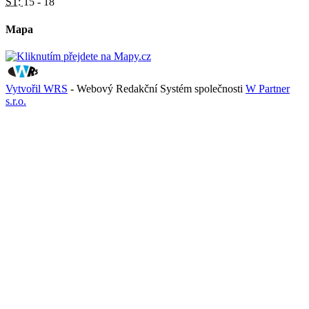
ST:
15 - 18
Mapa
Vytvořil WRS
- Webový Redakční Systém společnosti
W Partner
s.r.o.