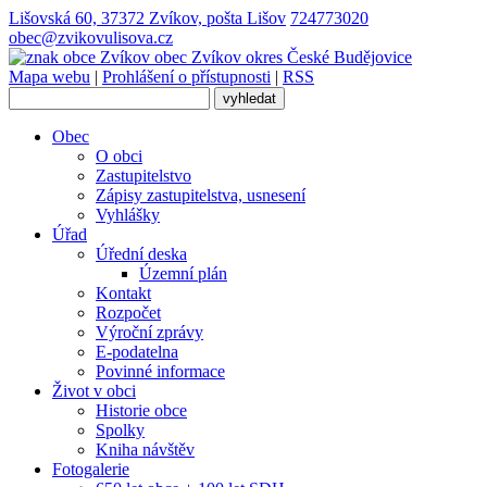
Lišovská 60, 37372 Zvíkov, pošta Lišov
724773020
obec@zvikovulisova.cz
obec
Zvíkov
okres České Budějovice
Mapa webu
|
Prohlášení o přístupnosti
|
RSS
Obec
O obci
Zastupitelstvo
Zápisy zastupitelstva, usnesení
Vyhlášky
Úřad
Úřední deska
Územní plán
Kontakt
Rozpočet
Výroční zprávy
E-podatelna
Povinné informace
Život v obci
Historie obce
Spolky
Kniha návštěv
Fotogalerie