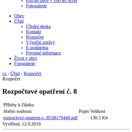
650 let obce + 100 let SDH
Fotogalerie
Obec
Úřad
Úřední deska
Kontakt
Rozpočet
Výroční zprávy
E-podatelna
Povinné informace
Život v obci
Fotogalerie
cz
-
Úřad
-
Rozpočet
Rozpočet
Rozpočtové opatření č. 8
Přílohy k článku
Jméno souboru
Popis
Velikost
rozpoctove-opatreni-c.-8538179449.pdf
130.5 Kb
Vyvěšení:
12.9.2019