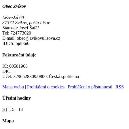
Obec Zvíkov
Lišovská 60
37372 Zvíkov, pošta Lišov
Starosta: Josef Šafář
Tel: 724773020
E-mail: obec@zvikovulisova.cz
IDDS: bjdb6i6
Fakturační údaje
IČ: 00581968
DIČ: -
Účet: 3296528309/0800, Česká spořitelna
Mapa webu
|
Prohlášení o cookies
|
Prohlášení o přístupnosti
|
RSS
Úřední hodiny
ST:
15 - 18
Mapa