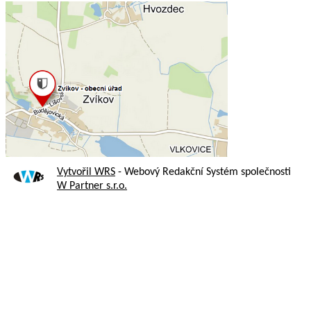
Vytvořil WRS
- Webový Redakční Systém společnosti
W Partner s.r.o.