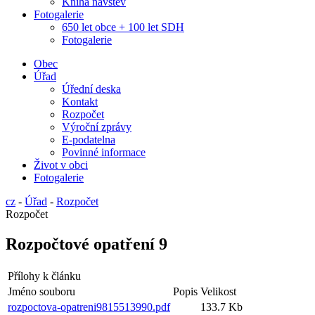
Kniha návštěv
Fotogalerie
650 let obce + 100 let SDH
Fotogalerie
Obec
Úřad
Úřední deska
Kontakt
Rozpočet
Výroční zprávy
E-podatelna
Povinné informace
Život v obci
Fotogalerie
cz
-
Úřad
-
Rozpočet
Rozpočet
Rozpočtové opatření 9
Přílohy k článku
Jméno souboru
Popis
Velikost
rozpoctova-opatreni9815513990.pdf
133.7 Kb