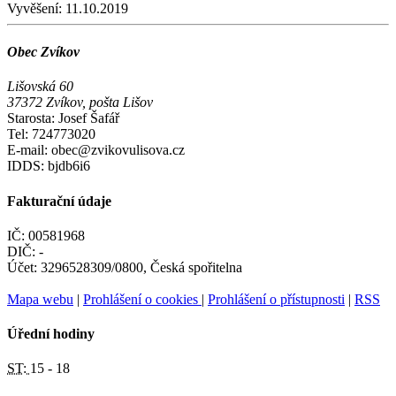
Vyvěšení:
11.10.2019
Obec Zvíkov
Lišovská 60
37372 Zvíkov, pošta Lišov
Starosta: Josef Šafář
Tel: 724773020
E-mail: obec@zvikovulisova.cz
IDDS: bjdb6i6
Fakturační údaje
IČ: 00581968
DIČ: -
Účet: 3296528309/0800, Česká spořitelna
Mapa webu
|
Prohlášení o cookies
|
Prohlášení o přístupnosti
|
RSS
Úřední hodiny
ST:
15 - 18