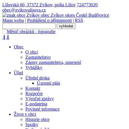
Lišovská 60, 37372 Zvíkov, pošta Lišov
724773020
obec@zvikovulisova.cz
obec
Zvíkov
okres České Budějovice
Mapa webu
|
Prohlášení o přístupnosti
|
RSS
❙❙
Obec
O obci
Zastupitelstvo
Zápisy zastupitelstva, usnesení
Vyhlášky
Úřad
Úřední deska
Územní plán
Kontakt
Rozpočet
Výroční zprávy
E-podatelna
Povinné informace
Život v obci
Historie obce
Spolky