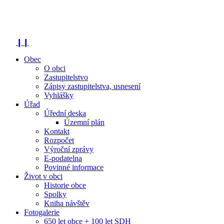
❙❙
Obec
O obci
Zastupitelstvo
Zápisy zastupitelstva, usnesení
Vyhlášky
Úřad
Úřední deska
Územní plán
Kontakt
Rozpočet
Výroční zprávy
E-podatelna
Povinné informace
Život v obci
Historie obce
Spolky
Kniha návštěv
Fotogalerie
650 let obce + 100 let SDH