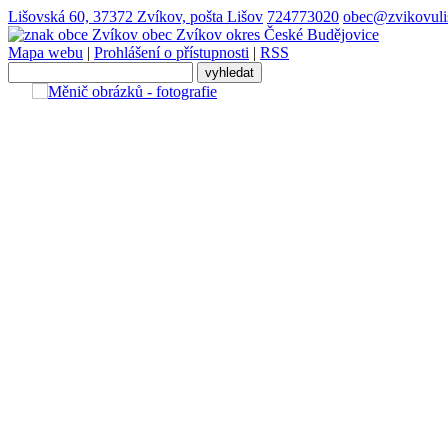
Lišovská 60, 37372 Zvíkov, pošta Lišov
724773020
obec@zvikovuli
obec
Zvíkov
okres České Budějovice
Mapa webu
|
Prohlášení o přístupnosti
|
RSS