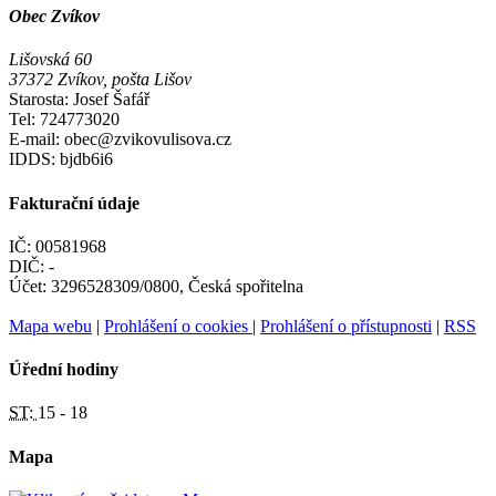
Obec Zvíkov
Lišovská 60
37372 Zvíkov, pošta Lišov
Starosta: Josef Šafář
Tel: 724773020
E-mail: obec@zvikovulisova.cz
IDDS: bjdb6i6
Fakturační údaje
IČ: 00581968
DIČ: -
Účet: 3296528309/0800, Česká spořitelna
Mapa webu
|
Prohlášení o cookies
|
Prohlášení o přístupnosti
|
RSS
Úřední hodiny
ST:
15 - 18
Mapa