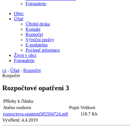
Fotogalerie
Obec
Úřad
Úřední deska
Kontakt
Rozpočet
Výroční zprávy
E-podatelna
Povinné informace
Život v obci
Fotogalerie
cz
-
Úřad
-
Rozpočet
Rozpočet
Rozpočtové opatření 3
Přílohy k článku
Jméno souboru
Popis
Velikost
rozpoctova-opatreni585594724.pdf
118.7 Kb
Vyvěšení:
4.4.2019