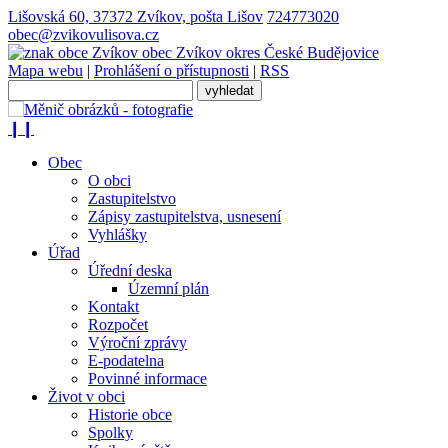
Lišovská 60, 37372 Zvíkov, pošta Lišov
724773020
obec@zvikovulisova.cz
obec
Zvíkov
okres České Budějovice
Mapa webu
|
Prohlášení o přístupnosti
|
RSS
❙❙
Obec
O obci
Zastupitelstvo
Zápisy zastupitelstva, usnesení
Vyhlášky
Úřad
Úřední deska
Územní plán
Kontakt
Rozpočet
Výroční zprávy
E-podatelna
Povinné informace
Život v obci
Historie obce
Spolky