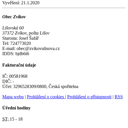
Vyvěšení:
21.1.2020
Obec Zvíkov
Lišovská 60
37372 Zvíkov, pošta Lišov
Starosta: Josef Šafář
Tel: 724773020
E-mail: obec@zvikovulisova.cz
IDDS: bjdb6i6
Fakturační údaje
IČ: 00581968
DIČ: -
Účet: 3296528309/0800, Česká spořitelna
Mapa webu
|
Prohlášení o cookies
|
Prohlášení o přístupnosti
|
RSS
Úřední hodiny
ST:
15 - 18