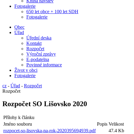
Kniha návštěv
Fotogalerie
650 let obce + 100 let SDH
Fotogalerie
Obec
Úřad
Úřední deska
Kontakt
Rozpočet
Výroční zprávy
E-podatelna
Povinné informace
Život v obci
Fotogalerie
cz
-
Úřad
-
Rozpočet
Rozpočet
Rozpočet SO Lišovsko 2020
Přílohy k článku
Jméno souboru
Popis
Velikost
rozpocet-so-lisovska-na-rok-2020395694939.pdf
47.4 Kb