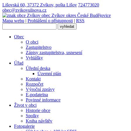
Lišovská 60, 37372 Zvíkov, pošta Lišov
724773020
obec@zvikovulisova.cz
obec
Zvíkov
okres České Budějovice
Mapa webu
|
Prohlášení o přístupnosti
|
RSS
Obec
O obci
Zastupitelstvo
Zápisy zastupitelstva, usnesení
Vyhlášky
Úřad
Úřední deska
Územní plán
Kontakt
Rozpočet
Výroční zprávy
E-podatelna
Povinné informace
Život v obci
Historie obce
Spolky
Kniha návštěv
Fotogalerie