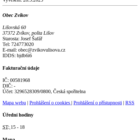
Obec Zvíkov
Lišovská 60
37372 Zvíkov, pošta Lišov
Starosta: Josef Šafář
Tel: 724773020
E-mail: obec@zvikovulisova.cz
IDDS: bjdb6i6
Fakturační údaje
IČ: 00581968
DIČ: -
Účet: 3296528309/0800, Česká spořitelna
Mapa webu
|
Prohlášení o cookies
|
Prohlášení o přístupnosti
|
RSS
Úřední hodiny
ST:
15 - 18
Mapa