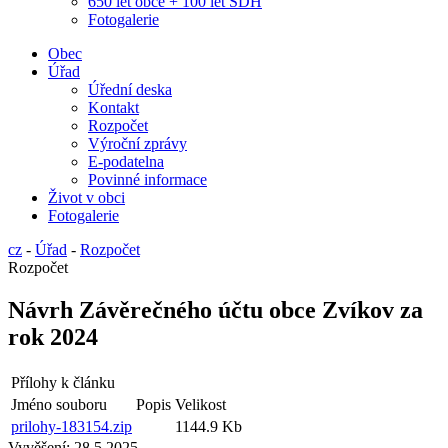
650 let obce + 100 let SDH
Fotogalerie
Obec
Úřad
Úřední deska
Kontakt
Rozpočet
Výroční zprávy
E-podatelna
Povinné informace
Život v obci
Fotogalerie
cz
-
Úřad
-
Rozpočet
Rozpočet
Návrh Závěrečného účtu obce Zvíkov za
rok 2024
Přílohy k článku
Jméno souboru
Popis
Velikost
prilohy-183154.zip
1144.9 Kb
Vyvěšení:
28.5.2025