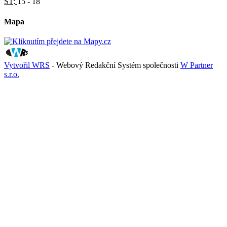
ST:
15 - 18
Mapa
Vytvořil WRS
- Webový Redakční Systém společnosti
W Partner
s.r.o.