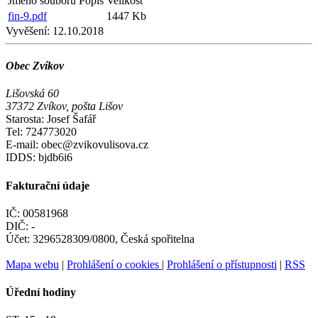
Jméno souboru
Popis
Velikost
fin-9.pdf
1447 Kb
Vyvěšení:
12.10.2018
Obec Zvíkov
Lišovská 60
37372 Zvíkov, pošta Lišov
Starosta: Josef Šafář
Tel: 724773020
E-mail: obec@zvikovulisova.cz
IDDS: bjdb6i6
Fakturační údaje
IČ: 00581968
DIČ: -
Účet: 3296528309/0800, Česká spořitelna
Mapa webu
|
Prohlášení o cookies
|
Prohlášení o přístupnosti
|
RSS
Úřední hodiny