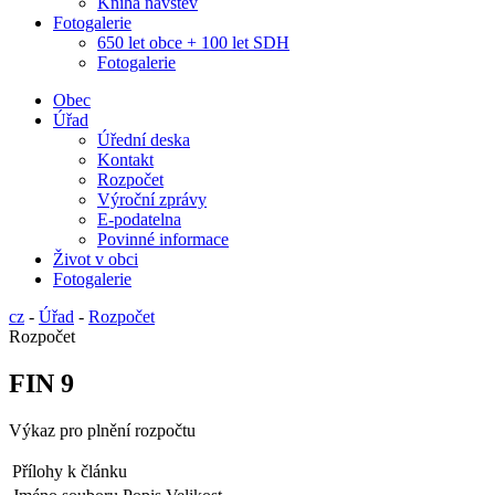
Kniha návštěv
Fotogalerie
650 let obce + 100 let SDH
Fotogalerie
Obec
Úřad
Úřední deska
Kontakt
Rozpočet
Výroční zprávy
E-podatelna
Povinné informace
Život v obci
Fotogalerie
cz
-
Úřad
-
Rozpočet
Rozpočet
FIN 9
Výkaz pro plnění rozpočtu
Přílohy k článku