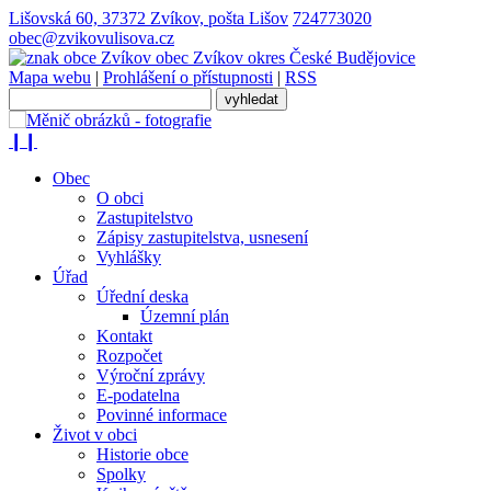
Lišovská 60, 37372 Zvíkov, pošta Lišov
724773020
obec@zvikovulisova.cz
obec
Zvíkov
okres České Budějovice
Mapa webu
|
Prohlášení o přístupnosti
|
RSS
❙❙
Obec
O obci
Zastupitelstvo
Zápisy zastupitelstva, usnesení
Vyhlášky
Úřad
Úřední deska
Územní plán
Kontakt
Rozpočet
Výroční zprávy
E-podatelna
Povinné informace
Život v obci
Historie obce
Spolky