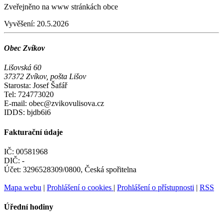
Zveřejněno na www stránkách obce
Vyvěšení:
20.5.2026
Obec Zvíkov
Lišovská 60
37372 Zvíkov, pošta Lišov
Starosta: Josef Šafář
Tel: 724773020
E-mail: obec@zvikovulisova.cz
IDDS: bjdb6i6
Fakturační údaje
IČ: 00581968
DIČ: -
Účet: 3296528309/0800, Česká spořitelna
Mapa webu
|
Prohlášení o cookies
|
Prohlášení o přístupnosti
|
RSS
Úřední hodiny