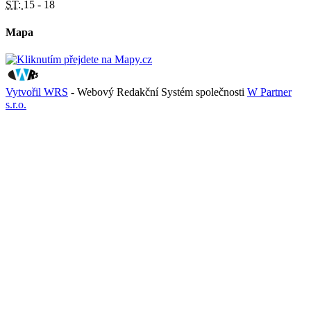
ST:
15 - 18
Mapa
Vytvořil WRS
- Webový Redakční Systém společnosti
W Partner
s.r.o.