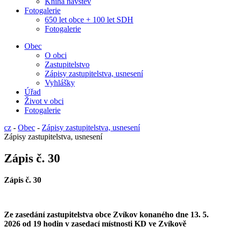
Kniha návštěv
Fotogalerie
650 let obce + 100 let SDH
Fotogalerie
Obec
O obci
Zastupitelstvo
Zápisy zastupitelstva, usnesení
Vyhlášky
Úřad
Život v obci
Fotogalerie
cz
-
Obec
-
Zápisy zastupitelstva, usnesení
Zápisy zastupitelstva, usnesení
Zápis č. 30
Zápis č.
30
Ze zasedání zastupitelstva obce Zvíkov konaného dne
13. 5.
2026 od 1
9
hodin v zasedací místnosti KD ve Zvíkově