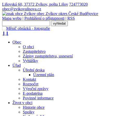
Lišovská 60, 37372 Zvíkov, pošta Lišov
724773020
obec@zvikovulisova.cz
obec
Zvíkov
okres České Budějovice
Mapa webu
|
Prohlášení o přístupnosti
|
RSS
❙❙
Obec
O obci
Zastupitelstvo
Zápisy zastupitelstva, usnesení
Vyhlášky
Úřad
Úřední deska
Územní plán
Kontakt
Rozpočet
Výroční zprávy
E-podatelna
Povinné informace
Život v obci
Historie obce
Spolky